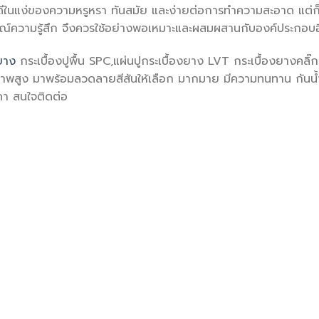
ข้อดีในแง่ของความหรูหรา ทันสมัย และง่ายต่อการทำความสะอาด แต่
์ความรู้สึก จึงควรใช้อย่างพอเหมาะและผสมผสานกับองค์ประกอบอ
ยาง
กระเบื้องปูพื้น SPC,แผ่นปูกระเบื้องยาง LVT กระเบื้องยางคลิ๊
ภาพสูง มาพร้อมลวดลายสีสันให้เลือก มากมาย มีความทนทาน กัน
าคา สนใจติดต่อ