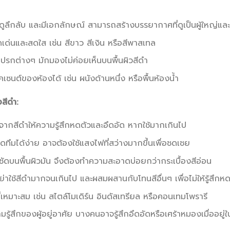
ย ดูลึกลับ และมีเอกลักษณ์ สามารถสร้างบรรยากาศที่ดูเป็นผู้ใหญ่และ
ดดเด่นและสดใส เช่น สีขาว สีเงิน หรือสีพาสเทล
กต่างๆ มักมองไม่ค่อยเห็นบนพื้นผิวสีดำ
เซนต์ของห้องได้ เช่น ผนังด้านหนึ่ง หรือพื้นห้องน้ำ
งสีดำ:
งจากสีดำให้ความรู้สึกหดตัวและอึดอัด หากใช้มากเกินไป
ดทึมได้ง่าย อาจต้องใช้แสงไฟที่สว่างมากขึ้นเพื่อชดเชย
ด้ชัดบนพื้นผิวมัน จึงต้องทำความสะอาดบ่อยกว่ากระเบื้องสีอ่อน
าใช้สีดำมากจนเกินไป และผสมผสานกับโทนสีอื่นๆ เพื่อไม่ให้รู้สึกหดห
่เหมาะสม เช่น สไตล์โมเดิร์น อินดัสเทรียล หรือคอนเทมโพรารี
สึกของผู้อยู่อาศัย บางคนอาจรู้สึกอึดอัดหรือเศร้าหมองเมื่ออยู่ใน