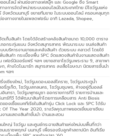
บบออนไลน์ ผ่านช่องทางเฟสบุ๊ค และ Google ซึ่ง Smart
่องทางการจัดจำหน่ายระบบออนไลน์ในประเทศไทย มีโชว์รูมแห่ง
ศร์ จังหวัดนนทบุรี ขยายทีมขาย ในระบบออนไลน์ ครอบคลุมทุก
ดช่องทางขายในแพลดฟอร์ม อาทิ Lazada, Shopee,
ที่จัดเก็บสินค้า โดยได้จัดสร้างคลังสินค้าขนาด 10,000 ตาราง
ภอกระทุ่มแบน จังหวัดสมุทรสาคร พัฒนาระบบ ขนส่งสินค้า
ระบบบริหารงานขายและคลังสินค้า ด้วยระบบ คลาวด์ โดยใช้
ิ่มสินค้า กระเบื้องพื้น SPC จัดแสดงสินค้าในงานแสดงสินค้า
วน เฟอร์นิเจอร์แฟร์ ฯลฯ ขยายสาขาโชว์รูมพระราม 9, สาขาพา
เษก, ห้างไดโนมาร์ท สมุทรสาคร ลงสื่อโฆษณา นิตยสารชั้นนำ
oom ฯลฯ
่งเชียงใหม่, โชว์รูมเดอะมอลล์โคราช, โชว์รูมประตูน้ำ
อรี่ภูเก็ต, โชว์รูมสกลนคร, โชว์รูมชุมพร, ห้างอยู่ดีมอลล์
ามอินทรา, โชว์รูมพุทธบูชา ออกรายการทีวี รายการบ้านและ
นทร์ทีวี ได้พัฒนาสินค้าโดยการเคลือบสาร Anti Biosis
ดของเชื้อแบคทีเรียในสินค้ารุ่น Click Lock และ SPC ได้รับ
t Of The Year 2020, รางวัลคุณภาพยอดเยี่ยมอาเซียน
นงานแสดงสินค้าชั้นนำ บ้านและสวน
ใหญ่ โชว์รูม และศูนย์กระจายสินค้าแห่งใหม่บนพื้นที่กว่า
นนราชพฤกษ์ นนทบุรี เพื่อรองรับลูกค้าสถาปนิก อินทีเรีย
้ากระเบื้องพื้น SPC ลายก้างปลา ’60