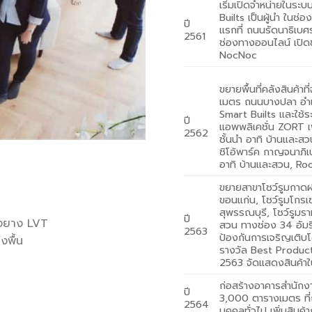
เริ่มเปิดจำหน่ายในระ
Builts เป็นผู้นำ ในช
ปี
แรกที่ ถนนรัดนาธิเบ
2561
ช่องทางออนไลน์ เปิ
NocNoc
ขยายพื้นที่คลังสินค้า
เมตร ถนนบางปลา อำเ
Smart Builts และใช้
ปี
แอพพลิเคชั่น ZORT เพ
2562
ชั้นนำ อาทิ บ้านและส
ชิโอ้พาร์ค กาญจนาภิ
อาทิ บ้านและสวน, R
ขยายสาขาโชว์รูมกาดฝรั
ขอนแก่น, โชว์รูมโกรเซ
สุพรรณบุรี, โชว์รูมร
ปี
้องยาง LVT
สวน ทางช่อง 34 อัมริ
2563
ป้องกันการเจริญเติบโ
งพื้น
รางวัล Best Produc
2563 จัดแสดงสินค้าใ
ก่อสร้างอาคารสำนักงาน
ปี
3,000 ตารางเมตร ที่ถ
2564
บุคคลทั่วไป เพิ่มสินค