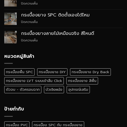
บน
ปิดความเห็น
กับ
กระเบื้อง
WPC
ยาง
ต่าง
กระเบื้องยาง SPC ติดตั้งเองได้ไหม
SPC
กัน
บน
ปิดความเห็น
สไตล์
อย่างไร
กระเบื้อง
Quiet
ยาง
Luxury
กระเบื้องยางลายไม้เหมือนจริง สีไหนดี
SPC
บน
ปิดความเห็น
ติด
กระเบื้อง
ตั้ง
ยาง
เอง
ลายไม้
หมวดหมู่สินค้า
ได้
เหมือน
ไหม
จริง
สี
กระเบื้องพื้น SPC
กระเบื้องยาง DIY
กระเบื้องยาง Dry Back
ไหน
ดี
กระเบื้องยาง LVT ระบบเข้าลิ้น Click
กระเบื้องยาง สีพื้น
ตัวจบ - ตัวครอบฉาก
บัวเชิงผนัง
อุปกรณ์เสริม
ป้ายกำกับ
กระเบื้อง PVC
กระเบื้อง SPC กับ กระเบื้องยาง