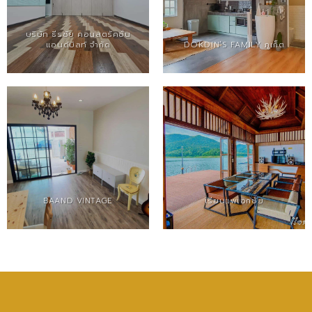
บริษัท ธีรชัย คอนสตรัคชั่น
แอนด์บิลท์ จำกัด
DOKDIN’S FAMILY ภูเก็ต
BAAND VINTAGE
เรียนแพเอกชัย