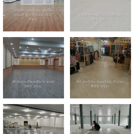
บริษัท เฮอริเทจ สแน็ค
แอนด์ ฟู้ด จำนวน 200
ร้านอาหาร ปทุมธานีจำนวน
ตร.ม.
120 ตร.ม.
สำนักงานศึกษาธิการ ยะลา
ตึก ออซีซั่น ถนนวิทยุ จำนวน
580 ตร.ม.
800 ตร.ม.