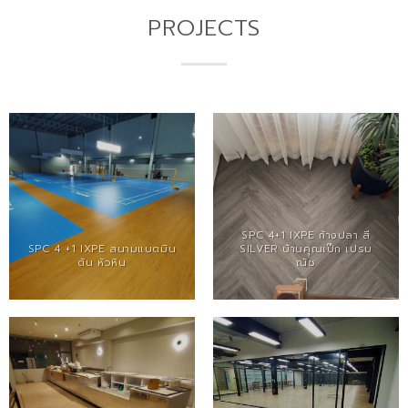
PROJECTS
SPC 4+1 IXPE ก้างปลา สี
SPC 4 +1 IXPE สนามแบตมิน
SILVER บ้านคุณเป๊ก เปรม
ตัน หัวหิน
ณัช