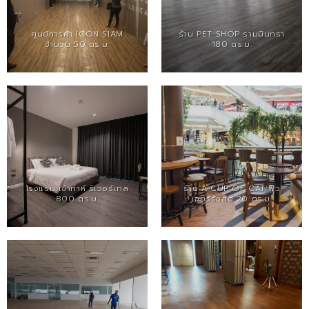
ศูนย์การค้า ICON SIAM
ร้าน PET SHOP รามมินทรา
จำนวน 50 ตร.ม.
180 ตร.ม.
โรงแรม เข้าท่าห์ ริเวอร์เทล
ร้าน A CUP OF CAT ฟิว
800 ตร.ม.
เจอร์รังสิต 20 ตร.ม.