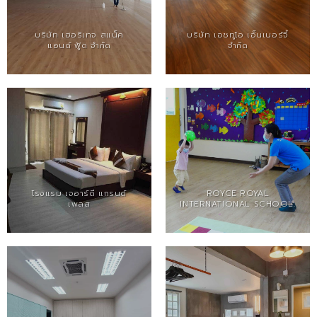
บริษัท เฮอริเทจ สแน็ค
บริษัท เอชทูโอ เอ็นเนอร์จี้
แอนด์ ฟู้ด จำกัด
จำกัด
โรงแรม เจอาร์ดี แกรนด์
ROYCE ROYAL
เพลส
INTERNATIONAL SCHOOL.