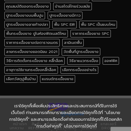
คุณสมบัติของกระเบื้องยาง
บ้านสไตล์ไทยร่วมสมัย
ปูกระเบื้องยางบนพื้นปูน
ปูกระเบื้องยางมีกาว
ปูกระเบื้องยางลายก้างปลา
พื้น SPC EIR
พื้น SPC เป็นแบบไหน
พื้นกระเบื้องยาง ปูในห้องฟิตเนสดีไหม
ราคากระเบื้องยาง SPC
ราคากระเบื้องยางต่อตารางเมตร
ลามิเนตพื้น
ลายกระเบื้องยางยอดนิยม 2021
วัดพื้นที่ปูกระเบื้องยาง
วิธีการติดตั้งกระเบื้องยาง คลิ๊กล็อค
วิธียาแนวกระเบื้อง
ออฟฟิศ
อายุการใช้งานกระเบื้องคลิ๊กล็อค
เลือกกระเบื้องอย่างไร
เลือกวัสดุปูพื้นบ้าน
แบรนด์กระเบื้องยาง
เราใช้คุกกี้เพื่อเพิ่มประสิทธิภาพและประสบการณ์ที่ดีในการใช้
เว็บไซต์ ท่านสามารถศึกษารายละเอียดการใช้คุกกี้ได้ที่ “นโยบาย
การใช้คุกกี้” และสามารถเลือกตั้งค่ายินยอมการใช้คุกกี้ได้โดยคลิก
หน้าแรก
สินค้า
เกี่ยวกับเรา
PROMOTIONS
แกลเลอรี่
“การตั้งค่าคุกกี้” นโยบายการใช้คุกกี้
บทความ
REFERENCE
MEZZANINE
ช่วยเหลือ
DROPSHIP