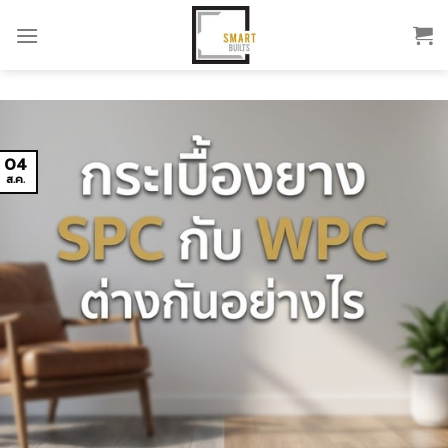
Skip
to
content
04
ส.ค.