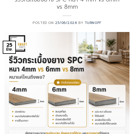
vs 8mm
POSTED ON
25/06/2026
BY
TURNOFF
25
มิ.ย.