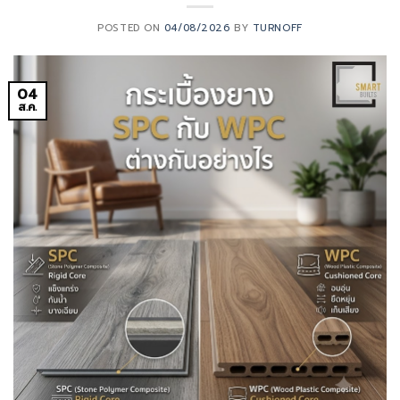
POSTED ON
04/08/2026
BY
TURNOFF
04
ส.ค.