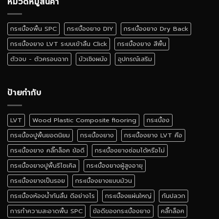
หมวดหมู่สินค้า
ได้
เหมือน
ไหม
จริง
สี
กระเบื้องพื้น SPC
กระเบื้องยาง DIY
กระเบื้องยาง Dry Back
ไหน
ดี
กระเบื้องยาง LVT ระบบเข้าลิ้น Click
กระเบื้องยาง สีพื้น
ตัวจบ - ตัวครอบฉาก
บัวเชิงผนัง
อุปกรณ์เสริม
ป้ายกำกับ
LVT
Wood Plastic Composite flooring
กระเบื้อง
กระเบื้องปูพื้นยอดนิยม
กระเบื้องยาง
กระเบื้องยาง LVT คือ
กระเบื้องยาง คลิ๊กล็อค ข้อดี
กระเบื้องยางซ่อมได้หรือไม่
กระเบื้องยางปูพื้นรีไซเคิล
กระเบื้องยางผู้สูงอายุ
กระเบื้องยางเป็นรอย
กระเบื้องยางแบบม้วน
กระเบื้องห้องน้ำกันลื่น ดีอย่างไร
กระเบื้องแผ่นใหญ่
กันปลวก
การทำความสะอาดพื้น SPC
ข้อดีของกระเบื้องยาง
คลิ๊กล็อค