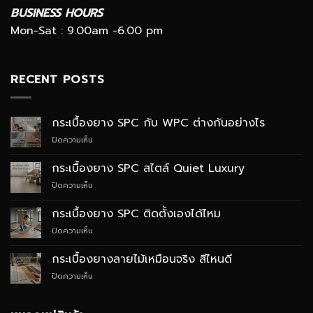
BUSINESS HOURS
Mon-Sat : 9.00am -6.00 pm
RECENT POSTS
กระเบื้องยาง SPC กับ WPC ต่างกันอย่างไร
บน
ปิดความเห็น
กระเบื้อง
ยาง
กระเบื้องยาง SPC สไตล์ Quiet Luxury
SPC
บน
ปิดความเห็น
กับ
กระเบื้อง
WPC
ยาง
ต่าง
กระเบื้องยาง SPC ติดตั้งเองได้ไหม
SPC
กัน
บน
ปิดความเห็น
สไตล์
อย่างไร
กระเบื้อง
Quiet
ยาง
Luxury
กระเบื้องยางลายไม้เหมือนจริง สีไหนดี
SPC
บน
ปิดความเห็น
ติด
กระเบื้อง
ตั้ง
ยาง
เอง
ลายไม้