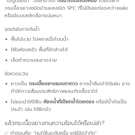
“ไม่ดูดซึมน้ำ” จึงสามารถ
กันน้ำได้ดีระดับหนึ่ง
โดยเฉพาะ
กระเบื้องยางชนิดม้วนและชนิด SPC ที่ไม่มีรอยต่อระหว่างแผ่น
หรือมีระบบคลิกล็อกแน่นหนา
จุดเด่นในการกันน้ำ:
พื้นไม่บวม ไม่พองเมื่อโดนน้ำ
ใช้ในห้องครัว พื้นที่ซักล้างได้
เช็ดทำความสะอาดง่าย
ข้อควรระวัง:
หากเป็น
กระเบื้องยางแบบทากาว
หากน้ำซึมเข้าใต้แผ่น อาจ
ทำให้กาวเสื่อมประสิทธิภาพและเกิดเชื้อราได้
ไม่แนะนำให้ใช้ใน
ห้องน้ำที่เปียกน้ำโดยตรง
หรือมีน้ำขังเป็น
ประจำ เช่น ใต้ฝักบัว
แล้วกระเบื้องยางทนความร้อนได้หรือเปล่า?
✅ คำตอบคือ: “ทนได้ในระดับหนึ่ง แต่มีข้อจำกัด”