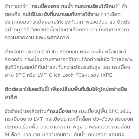
คำถามที่ว่า “
กระเบื้องยาง ทนน้ำ ทนความร้อนได้ไหม?
” คำ
ตอบคือ
ทนได้ในระดับที่เหมาะสมกับการใช้งาน
หากเลือก
ประเภทของกระเบื้องยางให้ตรงกับสภาพแวดล้อม และติดตั้ง
อย่างถูกวิธี วัสดุชนิดนี้จะเป็นตัวเลือกที่คุ้มค่า ทั้งในด้านราคา
ความสวยงาม และประสิทธิภาพ
สำหรับบ้านพักอาศัยทั่วไป ห้องนอน ห้องนั่งเล่น หรือแม้แต่
ห้องครัว กระเบื้องยางสามารถใช้งานได้อย่างมั่นใจ โดยเฉพาะ
รุ่นที่มีคุณสมบัติกันน้ำและกันความร้อนระดับสูง เช่น กระเบื้อง
ยาง SPC หรือ LVT Click Lock ที่มีแผ่นรอง IXPE
ติดต่อเราได้เลยวันนี้! เพื่อเปลี่ยนพื้นที่เดิมให้ดูใหม่อย่างมือ
อาชีพ
จัดจำหน่ายผลิตภัณฑ์
กระเบื้องยาง
กระเบื้องปูพื้น SPC,แผ่นปู
กระเบื้องยาง LVT กระเบื้องยางคลิ๊กล็อค บัว-ตัวจบ ครบองค์
ประกอบเรื่องพื้น สวยงามคุณภาพสูง มาพร้อมลวดลายสีสัน
ให้เลือก มากมาย มีความทนทาน กันน้ำ-กันปลวก แถมยัง