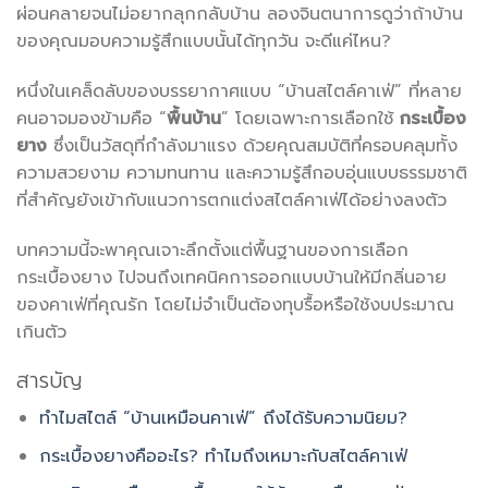
ผ่อนคลายจนไม่อยากลุกกลับบ้าน ลองจินตนาการดูว่าถ้าบ้าน
ของคุณมอบความรู้สึกแบบนั้นได้ทุกวัน จะดีแค่ไหน?
หนึ่งในเคล็ดลับของบรรยากาศแบบ “บ้านสไตล์คาเฟ่” ที่หลาย
คนอาจมองข้ามคือ “
พื้นบ้าน
” โดยเฉพาะการเลือกใช้
กระเบื้อง
ยาง
ซึ่งเป็นวัสดุที่กำลังมาแรง ด้วยคุณสมบัติที่ครอบคลุมทั้ง
ความสวยงาม ความทนทาน และความรู้สึกอบอุ่นแบบธรรมชาติ
ที่สำคัญยังเข้ากับแนวการตกแต่งสไตล์คาเฟ่ได้อย่างลงตัว
บทความนี้จะพาคุณเจาะลึกตั้งแต่พื้นฐานของการเลือก
กระเบื้องยาง ไปจนถึงเทคนิคการออกแบบบ้านให้มีกลิ่นอาย
ของคาเฟ่ที่คุณรัก โดยไม่จำเป็นต้องทุบรื้อหรือใช้งบประมาณ
เกินตัว
สารบัญ
ทำไมสไตล์ “บ้านเหมือนคาเฟ่” ถึงได้รับความนิยม?
กระเบื้องยางคืออะไร? ทำไมถึงเหมาะกับสไตล์คาเฟ่