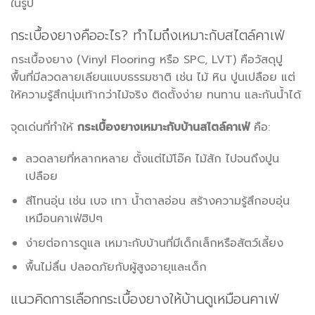
ในรูป
กระเบื้องยางคืออะไร? ทำไมถึงเหมาะกับสไตล์คาเฟ่
กระเบื้องยาง (Vinyl Flooring หรือ SPC, LVT) คือวัสดุปู
พื้นที่มีลวดลายเลียนแบบธรรมชาติ เช่น ไม้ หิน ปูนเปลือย แต่
ให้ความรู้สึกนุ่มเท้ากว่าไม้จริง ติดตั้งง่าย ทนทาน และกันน้ำได้
จุดเด่นที่ทำให้
กระเบื้องยางเหมาะกับบ้านสไตล์คาเฟ่
คือ:
ลวดลายที่หลากหลาย ตั้งแต่ไม้โอ๊ค ไม้สัก ไปจนถึงปูน
เปลือย
สีโทนอุ่น เช่น เบจ เทา น้ำตาลอ่อน สร้างความรู้สึกอบอุ่น
เหมือนคาเฟ่ฮิปๆ
ง่ายต่อการดูแล เหมาะกับบ้านที่มีเด็กเล็กหรือสัตว์เลี้ยง
พื้นไม่ลื่น ปลอดภัยกับผู้สูงอายุและเด็ก
แนวคิดการเลือกกระเบื้องยางให้บ้านดูเหมือนคาเฟ่