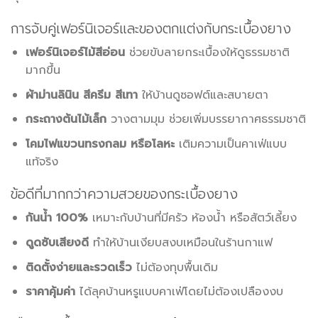
การจับคู่เฟอร์นิเจอร์และของตกแต่งกับกระเบื้องยาง
เฟอร์นิเจอร์ไม้สีอ่อน
ช่วยขับลายกระเบื้องให้ดูธรรมชาติ
มากขึ้น
ผ้าม่านลินิน สีครีม สีเทา
ให้บ้านดูซอฟต์และสบายตา
กระถางต้นไม้เล็ก
วางตามมุม ช่วยเพิ่มบรรยากาศธรรมชาติ
โคมไฟแขวนทรงกลม หรือโลหะ
เติมความเป็นคาเฟ่แบบ
แท้จริง
ข้อดีที่มากกว่าความสวยของกระเบื้องยาง
กันน้ำ 100%
เหมาะกับบ้านที่มีครัว ห้องน้ำ หรือสัตว์เลี้ยง
ดูดซับเสียงดี
ทำให้บ้านเงียบสงบเหมือนในร้านกาแฟ
ติดตั้งง่ายและรวดเร็ว
ไม่ต้องทุบพื้นเดิม
ราคาคุ้มค่า
ได้ลุคบ้านหรูแบบคาเฟ่โดยไม่ต้องเปลืองงบ