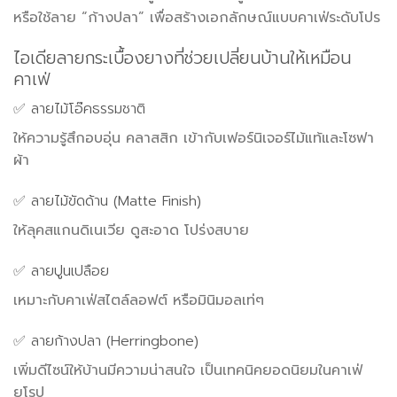
หรือใช้ลาย “ก้างปลา” เพื่อสร้างเอกลักษณ์แบบคาเฟ่ระดับโปร
ไอเดียลายกระเบื้องยางที่ช่วยเปลี่ยนบ้านให้เหมือน
คาเฟ่
✅ ลายไม้โอ๊คธรรมชาติ
ให้ความรู้สึกอบอุ่น คลาสสิก เข้ากับเฟอร์นิเจอร์ไม้แท้และโซฟา
ผ้า
✅ ลายไม้ขัดด้าน (Matte Finish)
ให้ลุคสแกนดิเนเวีย ดูสะอาด โปร่งสบาย
✅ ลายปูนเปลือย
เหมาะกับคาเฟ่สไตล์ลอฟต์ หรือมินิมอลเท่ๆ
✅ ลายก้างปลา (Herringbone)
เพิ่มดีไซน์ให้บ้านมีความน่าสนใจ เป็นเทคนิคยอดนิยมในคาเฟ่
ยุโรป