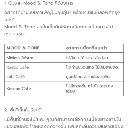
1. เริ่มจาก Mood & Tone ที่ต้องการ
อยากได้บ้านแบบคาเฟ่ญี่ปุ่นอบอุ่น? หรือชิคเท่แบบลอฟต์กรุง
โซล?
Mood & Tone จะเป็นเข็มทิศให้คุณเลือกกระเบื้องยางได้
เหมาะ เช่น:
MOOD & TONE
ลายกระเบื้องที่แนะนำ
Minimal Warm
ไม้สีเบจ ไม้แอช โอ๊คอ่อน
Rustic Café
ไม้เก่าแบบวินเทจ ไม้เข้มลายชัด
Loft Café
ปูนเปลือย สีเทาเข้มลายหิน
ไม้สีขาวครีม หรือไม้ลายบาง
Korean Café
เฉียบ
2. พื้นที่เล็กก็ปรับได้
แม้พื้นที่บ้านจะไม่ใหญ่ คุณก็สามารถเลือกกระเบื้องยางลายไม้
แนวนอนเพื่อทำให้ห้องดูกว้างขึ้น เพิ่มลูกเล่นด้วยเส้นลายเฉียง