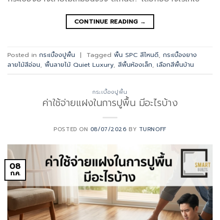
CONTINUE READING
→
Posted in
กระเบื้องปูพื้น
|
Tagged
พื้น SPC สีไหนดี
,
กระเบื้องยาง
ลายไม้สีอ่อน
,
พื้นลายไม้ Quiet Luxury
,
สีพื้นห้องเล็ก
,
เลือกสีพื้นบ้าน
กระเบื้องปูพื้น
ค่าใช้จ่ายแฝงในการปูพื้น มีอะไรบ้าง
POSTED ON
08/07/2026
BY
TURNOFF
08
ก.ค.