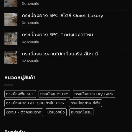
บน
ปิดความเห็น
กระเบื้อง
ยาง
กระเบื้องยาง SPC สไตล์ Quiet Luxury
SPC
บน
ปิดความเห็น
กับ
กระเบื้อง
WPC
ยาง
ต่าง
กระเบื้องยาง SPC ติดตั้งเองได้ไหม
SPC
กัน
บน
ปิดความเห็น
สไตล์
อย่างไร
กระเบื้อง
Quiet
ยาง
Luxury
กระเบื้องยางลายไม้เหมือนจริง สีไหนดี
SPC
บน
ปิดความเห็น
ติด
กระเบื้อง
ตั้ง
ยาง
เอง
ลายไม้
หมวดหมู่สินค้า
ได้
เหมือน
ไหม
จริง
สี
กระเบื้องพื้น SPC
กระเบื้องยาง DIY
กระเบื้องยาง Dry Back
ไหน
ดี
กระเบื้องยาง LVT ระบบเข้าลิ้น Click
กระเบื้องยาง สีพื้น
ตัวจบ - ตัวครอบฉาก
บัวเชิงผนัง
อุปกรณ์เสริม