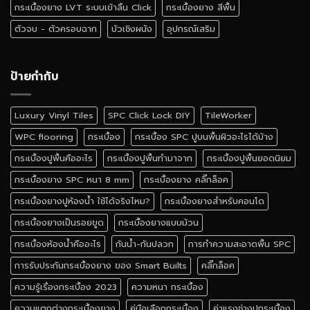
ดี
กระเบื้องยาง LVT ระบบเข้าลิ้น Click
กระเบื้องยาง สีพื้น
ตัวจบ - ตัวครอบฉาก
บัวเชิงผนัง
อุปกรณ์เสริม
ป้ายกำกับ
Luxury Vinyl Tiles
SPC Click Lock DIY
TileWorker
WPC flooring
กระเบื้อง
กระเบื้อง SPC ปูบนพื้นผิวอะไรได้บ้าง
กระเบื้องปูพื้นคืออะไร
กระเบื้องปูพื้นทำมาจาก
กระเบื้องปูพื้นยอดนิยม
กระเบื้องยาง SPC หนา 8 mm
กระเบื้องยาง คลิ๊กล็อค
กระเบื้องยางปูห้องน้ำ ใช้ได้จริงไหม?
กระเบื้องยางสำหรับคอนโด
กระเบื้องยางเป็นรอยขูด
กระเบื้องยางแบบม้วน
กระเบื้องห้องน้ำคืออะไร
กันน้ำ-กันปลวก
การทำความสะอาดพื้น SPC
การรับประกันกระเบื้องยาง ของ Smart Builts
คลิ๊กล็อค
ความรู้เรื่องกระเบื้อง 2023
ความหนา กระเบื้อง
ความแตกต่างกระเบื้องยาง
คู่มือเลือกกระเบื้อง
ค่าแรงช่างปูกระเบื้อง