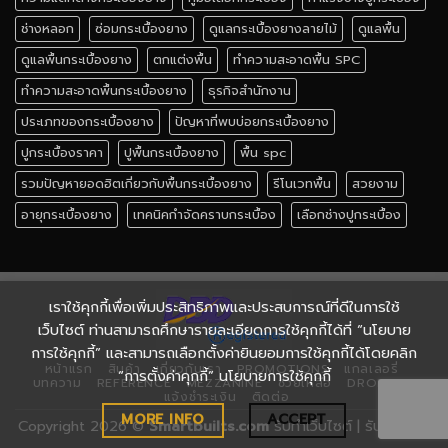
ช่างหลอก
ซ่อมกระเบื้องยาง
ดูแลกระเบื้องยางลายไม้
ดูแลพื้น
ดูแลพื้นกระเบื้องยาง
ตกแต่งพื้น
ทำความสะอาดพื้น SPC
ทำความสะอาดพื้นกระเบื้องยาง
ธุรกิจสำนักงาน
ประเภทของกระเบื้องยาง
ปัญหาที่พบบ่อยกระเบื้องยาง
ปูกระเบื้องราคา
ปูพื้นกระเบื้องยาง
พื้น spc
รวมปัญหายอดฮิตเกี่ยวกับพื้นกระเบื้องยาง
รีโนเวทพื้น
สวยงาม
อายุกระเบื้องยาง
เทคนิคกำจัดคราบกระเบื้อง
เลือกช่างปูกระเบื้อง
เราใช้คุกกี้เพื่อเพิ่มประสิทธิภาพและประสบการณ์ที่ดีในการใช้
เว็บไซต์ ท่านสามารถศึกษารายละเอียดการใช้คุกกี้ได้ที่ “นโยบาย
การใช้คุกกี้” และสามารถเลือกตั้งค่ายินยอมการใช้คุกกี้ได้โดยคลิก
หน้าแรก
สินค้า
เกี่ยวกับเรา
PROMOTIONS
แกลเลอรี่
“การตั้งค่าคุกกี้” นโยบายการใช้คุกกี้
บทความ
REFERENCE
MEZZANINE
ช่วยเหลือ
DROPSHIP
แจ้งชำระเงิน
ติดต่อ
MORE INFO
ACCEPT
Copyright 2026 ©
Smartbuilts.com
รับทำเว็บไซต์ | รับทำ SEO