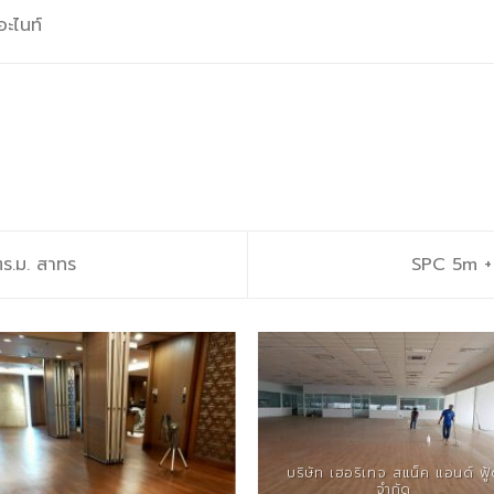
อะไนท์
ร.ม. สาทร
SPC 5m + 
บริษัท เฮอริเทจ สแน็ค แอนด์ ฟู
จำกัด