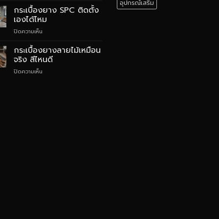
ต่าง
อุปกรณ์เสริม
ยาง
กระเบื้องยาง SPC ติดตั้ง
กัน
SPC
อย่างไร
เองได้ไหม
สไตล์
บน
ปิดความเห็น
Quiet
กระเบื้อง
Luxury
ยาง
กระเบื้องยางลายไม้เหมือน
SPC
จริง สีไหนดี
ติด
บน
ปิดความเห็น
ตั้ง
กระเบื้อง
เอง
ยาง
ได้
ลายไม้
ไหม
เหมือน
จริง
สี
ไหน
ดี