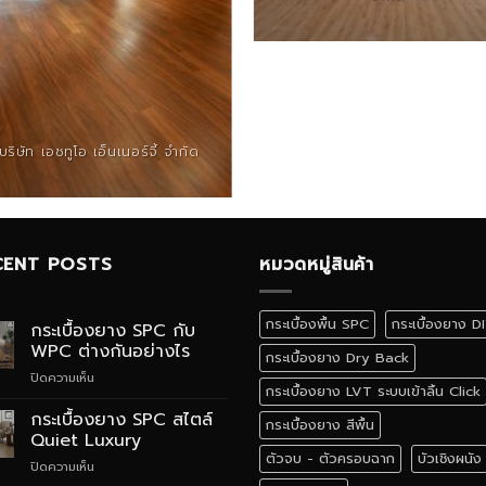
บริษัท เอชทูโอ เอ็นเนอร์จี้ จำกัด
CENT POSTS
หมวดหมู่สินค้า
กระเบื้องพื้น SPC
กระเบื้องยาง D
กระเบื้องยาง SPC กับ
WPC ต่างกันอย่างไร
กระเบื้องยาง Dry Back
บน
ปิดความเห็น
กระเบื้องยาง LVT ระบบเข้าลิ้น Click
กระเบื้อง
ยาง
กระเบื้องยาง SPC สไตล์
กระเบื้องยาง สีพื้น
SPC
Quiet Luxury
กับ
ตัวจบ - ตัวครอบฉาก
บัวเชิงผนัง
บน
ปิดความเห็น
WPC
กระเบื้อง