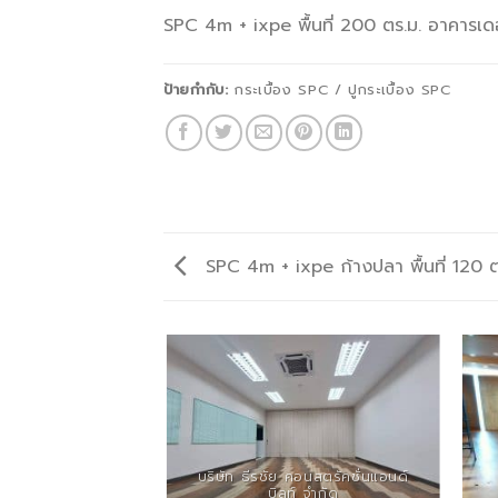
SPC 4m + ixpe พื้นที่ 200 ตร.ม. อาคารเด
ป้ายกำกับ:
กระเบื้อง SPC / ปูกระเบื้อง SPC
SPC 4m + ixpe ก้างปลา พื้นที่ 120 ต
นที่ 500 ตร.ม. JIB
บริษัท ธีรชัย คอนสตรัคชั่นแอนด์
งานใหญ่
บิลท์ จำกัด