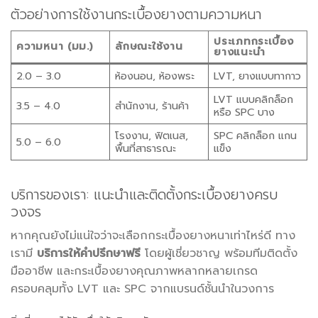
ตัวอย่างการใช้งานกระเบื้องยางตามความหนา
ประเภทกระเบื้อง
ความหนา (มม.)
ลักษณะใช้งาน
ยางแนะนำ
2.0 – 3.0
ห้องนอน, ห้องพระ
LVT, ยางแบบทากาว
LVT แบบคลิกล็อก
3.5 – 4.0
สำนักงาน, ร้านค้า
หรือ SPC บาง
โรงงาน, ฟิตเนส,
SPC คลิกล็อก แกน
5.0 – 6.0
พื้นที่สาธารณะ
แข็ง
บริการของเรา: แนะนำและติดตั้งกระเบื้องยางครบ
วงจร
หากคุณยังไม่แน่ใจว่าจะเลือกกระเบื้องยางหนาเท่าไหร่ดี ทาง
เรามี
บริการให้คำปรึกษาฟรี
โดยผู้เชี่ยวชาญ พร้อมทีมติดตั้ง
มืออาชีพ และกระเบื้องยางคุณภาพหลากหลายเกรด
ครอบคลุมทั้ง LVT และ SPC จากแบรนด์ชั้นนำในวงการ