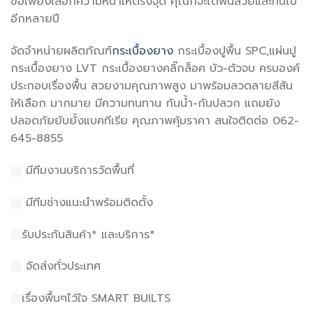
ขอเพียงเลือกความหนาให้ตรงจุด คุณก็จะได้พื้นสวยและทนไป
อีกหลายปี
จัดจำหน่ายผลิตภัณฑ์
กระเบื้องยาง
กระเบื้องปูพื้น SPC,แผ่นปู
กระเบื้องยาง LVT กระเบื้องยางคลิ๊กล็อค บัว-ตัวจบ ครบองค์
ประกอบเรื่องพื้น สวยงามคุณภาพสูง มาพร้อมลวดลายสีสัน
ให้เลือก มากมาย มีความทนทาน กันน้ำ-กันปลวก แถมยัง
ปลอดภัยยับยั้งแบคทีเรีย คุณภาพคุ้มราคา สนใจติดต่อ 062-
645-8855
มีทีมงานบริการวัดพื้นที่
มีทีมช่างแนะนำพร้อมติดตั้ง
รับประกันสินค้า* และบริการ*
จัดส่งทั่วประเทศ
เรื่องพื้นๆไว้ใจ SMART BUILTS