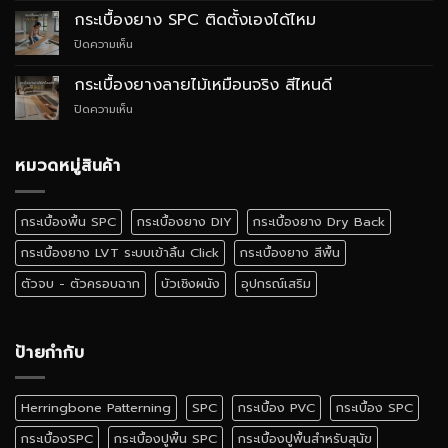
ยาง
ต่าง
กระเบื้องยาง SPC ติดตั้งเองได้ไหม
SPC
กัน
บน
ปิดความเห็น
สไตล์
อย่างไร
กระเบื้อง
Quiet
ยาง
Luxury
กระเบื้องยางลายไม้เหมือนจริง สีไหนดี
SPC
บน
ปิดความเห็น
ติด
กระเบื้อง
ตั้ง
ยาง
เอง
ลายไม้
หมวดหมู่สินค้า
ได้
เหมือน
ไหม
จริง
สี
กระเบื้องพื้น SPC
กระเบื้องยาง DIY
กระเบื้องยาง Dry Back
ไหน
ดี
กระเบื้องยาง LVT ระบบเข้าลิ้น Click
กระเบื้องยาง สีพื้น
ตัวจบ - ตัวครอบฉาก
บัวเชิงผนัง
อุปกรณ์เสริม
ป้ายกำกับ
Herringbone Patterning
SPC
กระเบื้อง PVC
กระเบื้อง SPC
กระเบื้องSPC
กระเบื้องปูพื้น SPC
กระเบื้องปูพื้นสำหรับสุนัข