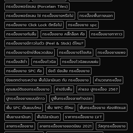
กระเบื้องพอร์ซเลน (Porcelain Tiles)
กระเบื้องพอร์ซเลน ใช่ กระเบื้องยางหรือไม่
กระเบื้องพื้นภายนอก
กระเบื้องยาง Click Lock ดีหรือไม่
กระเบื้องยาง spc
กระเบื้องยางกันลื่น
กระเบื้องยาง คลิ๊กล็อค คือ
กระเบื้องยางทากาว
กระเบื้องยางมีกาวในตัว (Peel & Stick) ดีไหม?
กระเบื้องยางรักษ์สิ่งแวดล้อม
กระเบื้องยางรีไซเคิล
กระเบื้องยางแพง
กระเบื้องสีดำ
กระเบื้องไวนิล
กระเบื้องไวนิลแบบแผ่น
กระเยื้องยาง SPC คือ
ข้อดี ข้อเสีย กระเบื้องยาง
ข้อแตกต่างระหว่าง พื้นไม้ลามิเนต กับ กระเบื้องยาง
คำนวณกระเบื้อง
คุณสมบัติของกระเบื้องยาง
ค่าปรับพื้น
ค่าแรง ปูกระเบื้อง 2567
ปูกระเบื้องยางแบบมีกาว
ปูพื้นกระเบื้องลายก้างปลา
พื้น SPC เป็นแบบไหน
พื้น WPC ดีไหม
พื้นกระเบื้องยาง ห้องฟิตเนส
พื้นยางลามิเนท
พื้นไม้ลามิเนต
ราคากระเบื้องยาง LVT
ลายกระเบื้องยาง
ลายกระเบื้องยางยอดนิยม 2021
วัสดุกระเบื้องยาง