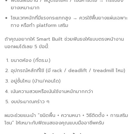
ฟิตเนสในบ้าน / สตูดิโอโยคะ / โซนคาร์ดิโอ → กระเบื้อง
ยางเหมาะมาก
โซนเวทหนักที่มีแรงกระแทกสูง → ควรใช้พื้นยางแผ่นเฉพาะ
ทาง หรือทำ platform เสริม
ถ้าคุณอยากให้ Smart Built ช่วยฟันธงให้แบบตรงหน้างาน
บอกผมได้เลย 5 ข้อนี้:
ขนาดห้อง (กี่ตร.ม.)
อุปกรณ์หลักที่ใช้ (มี rack / deadlift / treadmill ไหม)
อยู่ชั้นไหน (บ้าน/คอนโด)
เน้นความสวยหรือเน้นใช้งานหนักมากกว่า
งบประมาณคร่าว ๆ
ผมจะช่วยแนะนำ “ชนิดพื้น + ความหนา + วิธีติดตั้ง + การเสริม
โซน” ให้เหมาะกับฟิตเนสของคุณแบบมืออาชีพครับ