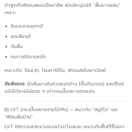
ถ้าพูดถึงฟิตเนสแบบมืออาชีพ ส่วนใหญ่จะใช้ “พื้นยางแผ่น”
เพราะ:
รับแรงกระแทกดี
ลดเสียงดี
กันลื่น
ทนการใช้งานหนัก
เหมาะกับ: โซนเวท, โซนคาร์ดิโอ, ฟิตเนสเชิงพาณิชย์
ข้อสังเกต:
มีกลิ่นยางในช่วงแรกบ้าง (ขึ้นกับเกรด) และดีไซน์
จะไม่ได้ลายไม้สวย ๆ เท่ากระเบื้องยางตกแต่ง
B) LVT (กระเบื้องยางลายไม้/หิน) – เหมาะกับ “สตูดิโอ” และ
“ฟิตเนสในบ้าน”
LVT ให้ความสวยงามแบบบ้าน/โรงแรม เหมาะกับพื้นที่ที่ไม่ยก