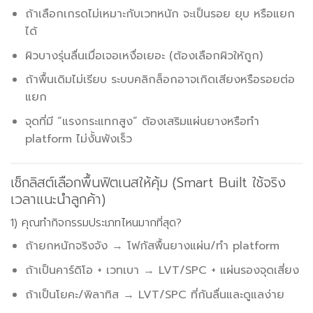
ถ้าเลือกเกรดไม่เหมาะกับเวทหนัก จะเป็นรอย ยุบ หรือแยก
ได้
ผิวบางรุ่นลื่นเมื่อเจอเหงื่อเยอะ (ต้องเลือกผิวให้ถูก)
ถ้าพื้นเดิมไม่เรียบ ระบบคลิกล็อกอาจเกิดเสียงหรือรอยต่อ
แยก
จุดที่มี “แรงกระแทกสูง” ต้องเสริมแผ่นยางหรือทำ
platform ไม่งั้นพังเร็ว
เช็กลิสต์เลือกพื้นฟิตเนสให้คุ้ม (Smart Built ใช้จริง
เวลาแนะนำลูกค้า)
1) คุณทำกิจกรรมประเภทไหนมากที่สุด?
ถ้ายกหนักจริงจัง → โฟกัสพื้นยางแผ่น/ทำ platform
ถ้าเป็นคาร์ดิโอ + เวทเบา → LVT/SPC + แผ่นรองจุดเสี่ยง
ถ้าเป็นโยคะ/พิลาทิส → LVT/SPC ที่กันลื่นและดูแลง่าย