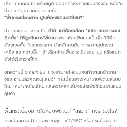
เล็ก ๆ ในคอนโด หรือสตูดิโอออกกำลังกายแบบจริงจัง หนึ่งใน
คำถามที่ถูกถามบ่อยมากคือ
“พื้นกระเบื้องยาง ปูในห้องฟิตเนสดีไหม?”
คำตอบแบบตรง ๆ คือ
ดีได้…แต่ต้องเลือก “ชนิด-สเปก-ระบบ
ติดตั้ง” ให้ถูกกับการใช้งาน
เพราะห้องฟิตเนสเป็นพื้นที่ที่พื้น
ต้องเจอทั้ง “แรงกระแทก น้ำหนักกดทับ การลากอุปกรณ์
เหงื่อ และความชื้น” ถ้าเลือกผิด พื้นอาจเป็นรอย ยุบ หรือแยก
ตัวได้เร็วกว่าที่คิด
บทความนี้ Smart Built จะอธิบายให้แบบคนทำงานหน้างาน
จริง อ่านแล้วคุณจะรู้เลยว่า กระเบื้องยางเหมาะกับฟิตเนสแบบ
ไหน เหมาะกับโซนไหน และควรหลีกเลี่ยงอะไรเพื่อให้จบงานแบบ
คุ้มค่า
พื้นกระเบื้องยางในห้องฟิตเนส “เหมาะ” เพราะอะไร?
กระเบื้องยาง (โดยเฉพาะกลุ่ม LVT/SPC หรือกระเบื้องยาง