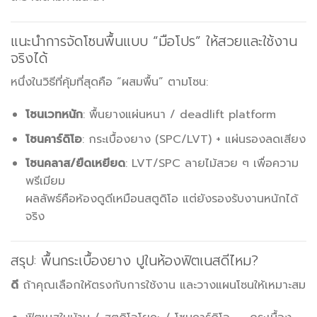
แนะนำการจัดโซนพื้นแบบ “มือโปร” ให้สวยและใช้งาน
จริงได้
หนึ่งในวิธีที่คุ้มที่สุดคือ “ผสมพื้น” ตามโซน:
โซนเวทหนัก
: พื้นยางแผ่นหนา / deadlift platform
โซนคาร์ดิโอ
: กระเบื้องยาง (SPC/LVT) + แผ่นรองลดเสียง
โซนคลาส/ยืดเหยียด
: LVT/SPC ลายไม้สวย ๆ เพื่อความ
พรีเมียม
ผลลัพธ์คือห้องดูดีเหมือนสตูดิโอ แต่ยังรองรับงานหนักได้
จริง
สรุป: พื้นกระเบื้องยาง ปูในห้องฟิตเนสดีไหม?
ดี
ถ้าคุณเลือกให้ตรงกับการใช้งาน และวางแผนโซนให้เหมาะสม