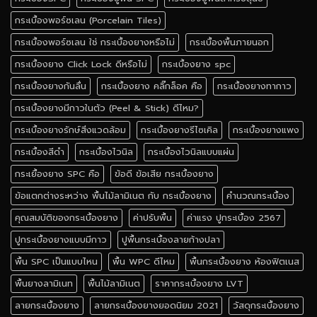
กระเบื้องพอร์ซเลน (Porcelain Tiles)
กระเบื้องพอร์ซเลน ใช่ กระเบื้องยางหรือไม่
กระเบื้องพื้นภายนอก
กระเบื้องยาง Click Lock ดีหรือไม่
กระเบื้องยาง spc
กระเบื้องยางกันลื่น
กระเบื้องยาง คลิ๊กล็อค คือ
กระเบื้องยางทากาว
กระเบื้องยางมีกาวในตัว (Peel & Stick) ดีไหม?
กระเบื้องยางรักษ์สิ่งแวดล้อม
กระเบื้องยางรีไซเคิล
กระเบื้องยางแพง
กระเบื้องสีดำ
กระเบื้องไวนิล
กระเบื้องไวนิลแบบแผ่น
กระเยื้องยาง SPC คือ
ข้อดี ข้อเสีย กระเบื้องยาง
ข้อแตกต่างระหว่าง พื้นไม้ลามิเนต กับ กระเบื้องยาง
คำนวณกระเบื้อง
คุณสมบัติของกระเบื้องยาง
ค่าปรับพื้น
ค่าแรง ปูกระเบื้อง 2567
ปูกระเบื้องยางแบบมีกาว
ปูพื้นกระเบื้องลายก้างปลา
พื้น SPC เป็นแบบไหน
พื้น WPC ดีไหม
พื้นกระเบื้องยาง ห้องฟิตเนส
พื้นยางลามิเนท
พื้นไม้ลามิเนต
ราคากระเบื้องยาง LVT
ลายกระเบื้องยาง
ลายกระเบื้องยางยอดนิยม 2021
วัสดุกระเบื้องยาง