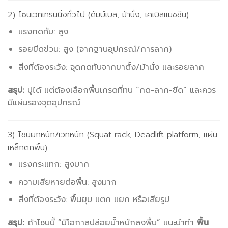
2) โซนเวทเทรนนิ่งทั่วไป (ดัมบ์เบล, ม้านั่ง, เคเบิลแมชชีน)
แรงกดทับ: สูง
รอยขีดข่วน: สูง (จากฐานอุปกรณ์/การลาก)
สิ่งที่ต้องระวัง: จุดกดทับจากขาตั้ง/ม้านั่ง และรอยลาก
สรุป:
ปูได้ แต่ต้องเลือกพื้นเกรดที่ทน “กด-ลาก-ขีด” และควร
มีแผ่นรองจุดอุปกรณ์
3) โซนยกหนัก/เวทหนัก (Squat rack, Deadlift platform, แผ่น
เหล็กตกพื้น)
แรงกระแทก: สูงมาก
ความเสียหายต่อพื้น: สูงมาก
สิ่งที่ต้องระวัง: พื้นยุบ แตก แยก หรือเสียรูป
สรุป:
ถ้าโซนนี้ “มีโอกาสปล่อยน้ำหนักลงพื้น” แนะนำทำ
พื้น