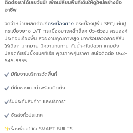
ติดต่อเราได้เลยวันนี้! เพื่อเปลี่ยนพื้นที่เดิมให้ดูใหม่อย่างมือ
อาชีพ
จัดจำหน่ายผลิตภัณฑ์
กระเบื้องยาง
กระเบื้องปูพื้น SPC,แผ่นปู
กระเบื้องยาง LVT กระเบื้องยางคลิ๊กล็อค บัว-ตัวจบ ครบองค์
ประกอบเรื่องพื้น สวยงามคุณภาพสูง มาพร้อมลวดลายสีสัน
ให้เลือก มากมาย มีความทนทาน กันน้ำ-กันปลวก แถมยัง
ปลอดภัยยับยั้งแบคทีเรีย คุณภาพคุ้มราคา สนใจติดต่อ 062-
645-8855
มีทีมงานบริการวัดพื้นที่
มีทีมช่างแนะนำพร้อมติดตั้ง
รับประกันสินค้า* และบริการ*
จัดส่งทั่วประเทศ
เรื่องพื้นๆไว้ใจ SMART BUILTS