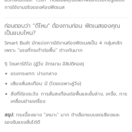
แต่ทั้งหมดนี้จะ “เวิร์ก” ก็ต่อเมื่อคุณเลือกพื้นให้ตรงกับรูปแบบ
การใช้งานจริงของห้องฟิตเนส
ก่อนตอบว่า “ดีไหม” ต้องถามก่อน: ฟิตเนสของคุณ
เป็นแบบไหน?
Smart Built มักแบ่งการใช้งานห้องฟิตเนสเป็น 4 กลุ่มหลัก
เพราะ “แรงที่กระทำต่อพื้น” ต่างกันมาก
1) โซนคาร์ดิโอ (ลู่วิ่ง จักรยาน อิลิปติคอล)
แรงกระแทก: ปานกลาง
เสียงสั่นสะเทือน: มี (โดยเฉพาะลู่วิ่ง)
สิ่งที่ต้องระวัง: การสั่นสะเทือนต่อพื้นและชั้นล่าง, เหงื่อ, การ
เคลื่อนย้ายเครื่อง
สรุป:
กระเบื้องยาง “เหมาะ” มาก ถ้าเลือกแบบลดเสียงและ
รองรับแรงสั่นได้ดี