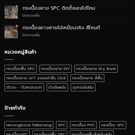
กระเบื้อง
WPC
ยาง
ต่าง
กระเบื้องยาง SPC ติดตั้งเองได้ไหม
SPC
กัน
บน
ปิดความเห็น
สไตล์
อย่างไร
กระเบื้อง
Quiet
ยาง
Luxury
กระเบื้องยางลายไม้เหมือนจริง สีไหนดี
SPC
บน
ปิดความเห็น
ติด
กระเบื้อง
ตั้ง
ยาง
เอง
ลายไม้
หมวดหมู่สินค้า
ได้
เหมือน
ไหม
จริง
สี
กระเบื้องพื้น SPC
กระเบื้องยาง DIY
กระเบื้องยาง Dry Back
ไหน
ดี
กระเบื้องยาง LVT ระบบเข้าลิ้น Click
กระเบื้องยาง สีพื้น
ตัวจบ - ตัวครอบฉาก
บัวเชิงผนัง
อุปกรณ์เสริม
ป้ายกำกับ
Herringbone Patterning
SPC
กระเบื้อง PVC
กระเบื้อง SPC
กระเบื้องSPC
กระเบื้องปูพื้น SPC
กระเบื้องปูพื้นสำหรับสุนัข