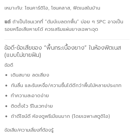
เหมาะกับ: โซนคาร์ดิโอ, โซนคลาส, ฟิตเนสในบ้าน
แต่
ถ้าเป็นโซนเวทที่ “ดัมบ์เบลตกพื้น” บ่อย ๆ SPC อาจเป็น
รอยหรือเสียหายได้ ควรเสริมแผ่นยางเฉพาะจุด
ข้อดี-ข้อเสียของ “พื้นกระเบื้องยาง” ในห้องฟิตเนส
(แบบไม่ขายฝัน)
ข้อดี
เดินสบาย ลดเสียง
กันลื่น และรับเหงื่อ/ความชื้นได้ดีกว่าพื้นไม้หลายประเภท
ทำความสะอาดง่าย
ติดตั้งไว รีโนเวทง่าย
ถ้าดีไซน์ดี ห้องดูพรีเมียมมาก (โดยเฉพาะสตูดิโอ)
ข้อเสีย/ความเสี่ยงที่ต้องรู้