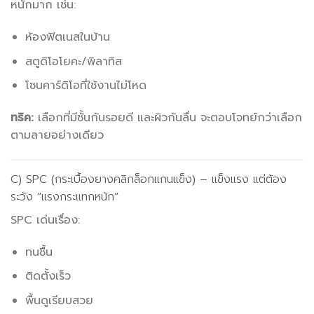
หนักมาก เช่น:
ห้องฟิตเนสในบ้าน
สตูดิโอโยคะ/พิลาทิส
โซนคาร์ดิโอที่ใช้งานไม่โหด
ทริค:
เลือกที่มีชั้นกันรอยดี และผิวกันลื่น จะตอบโจทย์กว่าเลือก
ตามลายอย่างเดียว
C) SPC (กระเบื้องยางคลิกล็อกแกนแข็ง) – แข็งแรง แต่ต้อง
ระวัง “แรงกระแทกหนัก”
SPC เด่นเรื่อง:
ทนชื้น
ติดตั้งเร็ว
พื้นดูเรียบสวย