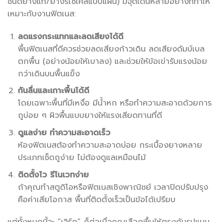
ชนิดยางแท้/ยางรีไซเคิลแบบแผ่น) มีจุดเด่นหลายอย่างที่ทำให้
เหมาะกับงานฟิตเนส:
ลดแรงกระแทกและลดเสียงได้ดี
พื้นฟิตเนสที่ดีควรช่วยลดเสียงก้าวเดิน ลดเสียงดัมบ์เบล
ตกพื้น (อย่างน้อยให้เบาลง) และช่วยให้ข้อเข่ารับแรงน้อย
กว่าเดินบนพื้นแข็ง
กันลื่นและเกาะพื้นได้ดี
โดยเฉพาะพื้นที่มีเหงื่อ มีน้ำหก หรือทำความสะอาดด้วยการ
ถูบ่อย ๆ ผิวพื้นแบบยางให้แรงเสียดทานที่ดี
ดูแลง่าย ทำความสะอาดเร็ว
ห้องฟิตเนสต้องทำความสะอาดบ่อย กระเบื้องยางหลาย
ประเภทเช็ดถูง่าย ไม่ต้องดูแลเหมือนไม้
ติดตั้งไว รีโนเวทง่าย
ถ้าคุณทำสตูดิโอหรือฟิตเนสเชิงพาณิชย์ เวลาปิดปรับปรุง
คือค่าเสียโอกาส พื้นที่ติดตั้งเร็วเป็นข้อได้เปรียบ