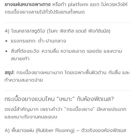
ยางแผ่นหนาเฉพาะทาง
หรือทำ platform แยก ไม่ควรหวังให้
กระเบื้องยางลายไม้ทั่วไปรับแทนทั้งหมด
4) โซนคลาส/สตูดิโอ (โยคะ พิลาทิส แดนซ์ ฟังก์ชันนัล)
แรงกระแทก: ต่ำ-ปานกลาง
สิ่งที่ต้องระวัง: ความลื่น ความสะอาด รอยต่อ และความ
สบายเท้า
สรุป:
กระเบื้องยางเหมาะมาก โดยเฉพาะพื้นผิวด้าน กันลื่น และ
ทำความสะอาดง่าย
กระเบื้องยางแบบไหน “เหมาะ” กับห้องฟิตเนส?
ตรงนี้สำคัญมาก เพราะคำว่า “กระเบื้องยาง” มีหลายประเภท
และเหมาะกับงานคนละแบบ
A) พื้นยางแผ่น (Rubber Flooring) – ตัวจริงของห้องฟิตเนส