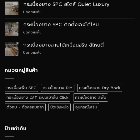
ยาง
กระเบื้องยาง SPC สไตล์ Quiet Luxury
SPC
บน
ปิดความเห็น
กับ
กระเบื้อง
WPC
ยาง
ต่าง
กระเบื้องยาง SPC ติดตั้งเองได้ไหม
SPC
กัน
บน
ปิดความเห็น
สไตล์
อย่างไร
กระเบื้อง
Quiet
ยาง
Luxury
กระเบื้องยางลายไม้เหมือนจริง สีไหนดี
SPC
บน
ปิดความเห็น
ติด
กระเบื้อง
ตั้ง
ยาง
เอง
ลายไม้
หมวดหมู่สินค้า
ได้
เหมือน
ไหม
จริง
สี
กระเบื้องพื้น SPC
กระเบื้องยาง DIY
กระเบื้องยาง Dry Back
ไหน
ดี
กระเบื้องยาง LVT ระบบเข้าลิ้น Click
กระเบื้องยาง สีพื้น
ตัวจบ - ตัวครอบฉาก
บัวเชิงผนัง
อุปกรณ์เสริม
ป้ายกำกับ