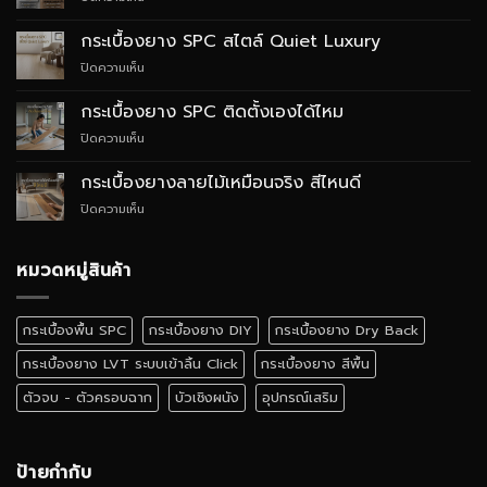
กระเบื้อง
ยาง
กระเบื้องยาง SPC สไตล์ Quiet Luxury
SPC
บน
ปิดความเห็น
กับ
กระเบื้อง
WPC
ยาง
ต่าง
กระเบื้องยาง SPC ติดตั้งเองได้ไหม
SPC
กัน
บน
ปิดความเห็น
สไตล์
อย่างไร
กระเบื้อง
Quiet
ยาง
Luxury
กระเบื้องยางลายไม้เหมือนจริง สีไหนดี
SPC
บน
ปิดความเห็น
ติด
กระเบื้อง
ตั้ง
ยาง
เอง
ลายไม้
หมวดหมู่สินค้า
ได้
เหมือน
ไหม
จริง
สี
กระเบื้องพื้น SPC
กระเบื้องยาง DIY
กระเบื้องยาง Dry Back
ไหน
ดี
กระเบื้องยาง LVT ระบบเข้าลิ้น Click
กระเบื้องยาง สีพื้น
ตัวจบ - ตัวครอบฉาก
บัวเชิงผนัง
อุปกรณ์เสริม
ป้ายกำกับ