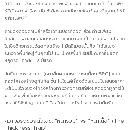
ได้ยินจากเจ้าของโครงการและเจ้าของบ้านแทบทุกวันคือ
“พื้น
SPC หนา 4 มิลฯ กับ 5 มิลฯ ต่างกันมากไหม? เอาตัวถูกกว่าได้
หรือเปล่า?”
ถ้ามองด้วยตาเปล่าหรือเอาไม้บรรทัดวัด ส่วนต่างเพียง 1
มิลลิเมตรอาจดูเหมือนกระดาษแผ่นบางๆ ที่ไม่น่าจะมีผลอะไร แต่
ในเชิงวิศวกรรมวัสดุก่อสร้าง 1 มิลลิเมตรนั้นคือ “เส้นแบ่ง”
ระหว่างพื้นที่อยู่กับคุณไป 10 ปี กับพื้นที่เริ่มมีปัญหาลิ้นแตก
หลุดร่อนภายใน 2 ปีแรก
วันนี้ผมจะพาคุณมา
[เจาะลึกความหนา กระเบื้อง SPC]
แบบ
ถอดโครงสร้างดูกันทีละชั้น ไม่ใช่แค่เรื่องตัวเลขบนใบเสนอราคา
แต่เป็นเรื่องของโครงสร้างทางวิศวกรรมที่ส่งผลต่ออายุการใช้
งานจริง สิ่งที่เซลล์ขายของอาจไม่เคยอธิบายให้คุณฟัง แต่ผม
จะเล่าให้ฟังในฐานะคนที่ต้องไปตามแก้หน้างานเหล่านี้ครับ
ความจริงของตัวเลข: “หนารวม” vs “หนาเนื้อ” (The
Thickness Trap)