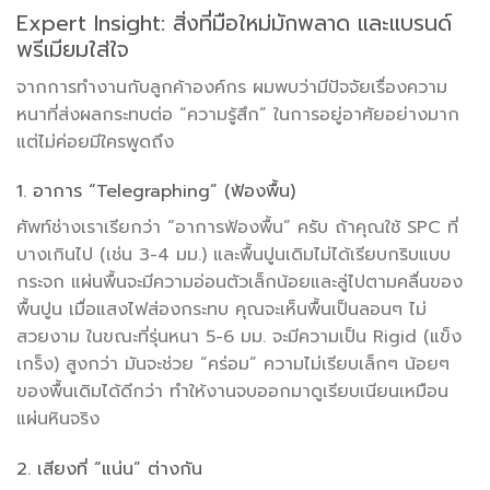
Expert Insight: สิ่งที่มือใหม่มักพลาด และแบรนด์
พรีเมียมใส่ใจ
จากการทำงานกับลูกค้าองค์กร ผมพบว่ามีปัจจัยเรื่องความ
หนาที่ส่งผลกระทบต่อ “ความรู้สึก” ในการอยู่อาศัยอย่างมาก
แต่ไม่ค่อยมีใครพูดถึง
1. อาการ “Telegraphing” (ฟ้องพื้น)
ศัพท์ช่างเราเรียกว่า “อาการฟ้องพื้น” ครับ ถ้าคุณใช้ SPC ที่
บางเกินไป (เช่น 3-4 มม.) และพื้นปูนเดิมไม่ได้เรียบกริบแบบ
กระจก แผ่นพื้นจะมีความอ่อนตัวเล็กน้อยและลู่ไปตามคลื่นของ
พื้นปูน เมื่อแสงไฟส่องกระทบ คุณจะเห็นพื้นเป็นลอนๆ ไม่
สวยงาม ในขณะที่รุ่นหนา 5-6 มม. จะมีความเป็น Rigid (แข็ง
เกร็ง) สูงกว่า มันจะช่วย “คร่อม” ความไม่เรียบเล็กๆ น้อยๆ
ของพื้นเดิมได้ดีกว่า ทำให้งานจบออกมาดูเรียบเนียนเหมือน
แผ่นหินจริง
2. เสียงที่ “แน่น” ต่างกัน