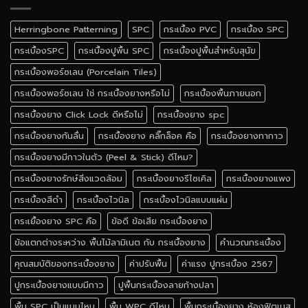
Herringbone Patterning
SPC
กระเบื้อง PVC
กระเบื้อง SPC
กระเบื้องSPC
กระเบื้องปูพื้น SPC
กระเบื้องปูพื้นสำหรับสุนัข
กระเบื้องพอร์ซเลน (Porcelain Tiles)
กระเบื้องพอร์ซเลน ใช่ กระเบื้องยางหรือไม่
กระเบื้องพื้นภายนอก
กระเบื้องยาง Click Lock ดีหรือไม่
กระเบื้องยาง spc
กระเบื้องยางกันลื่น
กระเบื้องยาง คลิ๊กล็อค คือ
กระเบื้องยางทากาว
กระเบื้องยางมีกาวในตัว (Peel & Stick) ดีไหม?
กระเบื้องยางรักษ์สิ่งแวดล้อม
กระเบื้องยางรีไซเคิล
กระเบื้องยางแพง
กระเบื้องสีดำ
กระเบื้องไวนิล
กระเบื้องไวนิลแบบแผ่น
กระเยื้องยาง SPC คือ
ข้อดี ข้อเสีย กระเบื้องยาง
ข้อแตกต่างระหว่าง พื้นไม้ลามิเนต กับ กระเบื้องยาง
คำนวณกระเบื้อง
คุณสมบัติของกระเบื้องยาง
ค่าปรับพื้น
ค่าแรง ปูกระเบื้อง 2567
ปูกระเบื้องยางแบบมีกาว
ปูพื้นกระเบื้องลายก้างปลา
พื้น SPC เป็นแบบไหน
พื้น WPC ดีไหม
พื้นกระเบื้องยาง ห้องฟิตเนส