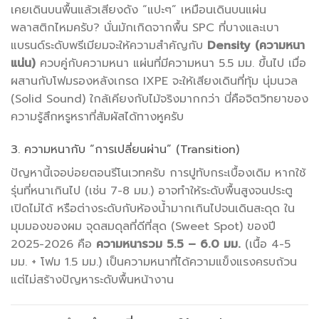
เคยเดินบนพื้นแล้วเสียงดัง “แปะๆ” เหมือนเดินบนแผ่น
พลาสติกไหมครับ? นั่นมักเกิดจากพื้น SPC ที่บางและเบา
แบรนด์ระดับพรีเมียมจะให้ความสำคัญกับ
Density (ความหนา
แน่น)
ควบคู่กับความหนา แผ่นที่มีความหนา 5.5 มม. ขึ้นไป เมื่อ
ผสานกับโฟมรองหลังเกรด IXPE จะให้เสียงเดินที่ทุ้ม นุ่มนวล
(Solid Sound) ใกล้เคียงกับไม้จริงมากกว่า นี่คือจิตวิทยาของ
ความรู้สึกหรูหราที่สัมผัสได้ทางหูครับ
3. ความหนากับ “การเปลี่ยนผ่าน” (Transition)
ปัญหานี้เจอบ่อยตอนรีโนเวทครับ การปูทับกระเบื้องเดิม หากใช้
รุ่นที่หนาเกินไป (เช่น 7-8 มม.) อาจทำให้ระดับพื้นสูงจนประตู
เปิดไม่ได้ หรือต่างระดับกับห้องน้ำมากเกินไปจนเดินสะดุด ใน
มุมมองของผม จุดสมดุลที่ดีที่สุด (Sweet Spot) ของปี
2025-2026 คือ
ความหนารวม 5.5 – 6.0 มม.
(เนื้อ 4-5
มม. + โฟม 1.5 มม.) เป็นความหนาที่ได้ความแข็งแรงครบถ้วน
แต่ไม่สร้างปัญหาระดับพื้นหน้างาน