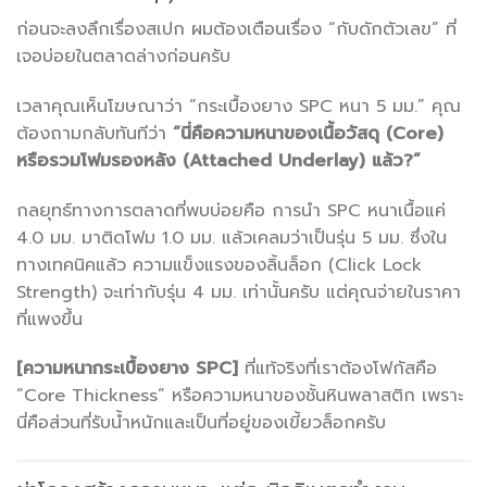
ก่อนจะลงลึกเรื่องสเปก ผมต้องเตือนเรื่อง “กับดักตัวเลข” ที่
เจอบ่อยในตลาดล่างก่อนครับ
เวลาคุณเห็นโฆษณาว่า “กระเบื้องยาง SPC หนา 5 มม.” คุณ
ต้องถามกลับทันทีว่า
“นี่คือความหนาของเนื้อวัสดุ (Core)
หรือรวมโฟมรองหลัง (Attached Underlay) แล้ว?”
กลยุทธ์ทางการตลาดที่พบบ่อยคือ การนำ SPC หนาเนื้อแค่
4.0 มม. มาติดโฟม 1.0 มม. แล้วเคลมว่าเป็นรุ่น 5 มม. ซึ่งใน
ทางเทคนิคแล้ว ความแข็งแรงของลิ้นล็อก (Click Lock
Strength) จะเท่ากับรุ่น 4 มม. เท่านั้นครับ แต่คุณจ่ายในราคา
ที่แพงขึ้น
[ความหนากระเบื้องยาง SPC]
ที่แท้จริงที่เราต้องโฟกัสคือ
“Core Thickness” หรือความหนาของชั้นหินพลาสติก เพราะ
นี่คือส่วนที่รับน้ำหนักและเป็นที่อยู่ของเขี้ยวล็อกครับ