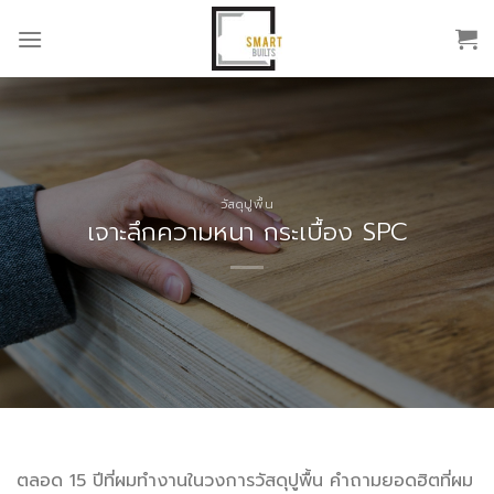
Skip
to
content
วัสดุปูพื้น
เจาะลึกความหนา กระเบื้อง SPC
ตลอด 15 ปีที่ผมทำงานในวงการวัสดุปูพื้น คำถามยอดฮิตที่ผม