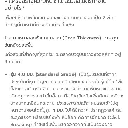
ผ่าโครงสร้างความหนา: แต่ละมิลลิเมตรทำงาน
อย่างไร?
เพื่อให้เห็นภาพชัดเจน ผมขอแบ่งความหนาออกเป็น 2 ส่วน
สำคัญที่ทำหน้าที่ต่างกันอย่างสิ้นเชิง
1. ความหนาของชั้นแกนกลาง (Core Thickness) : กระดูก
สันหลังของพื้น
นี่คือส่วนที่สำคัญที่สุดครับ ในตลาดปัจจุบันเราจะเจอหลักๆ อยู่
3 ขนาด:
รุ่น 4.0 มม. (Standard Grade):
เป็นรุ่นเริ่มต้นที่ราคา
ประหยัดที่สุด ปัญหาทางเทคนิคที่ผมเจอบ่อยกับรุ่นนี้คือ “ลิ้น
ล็อกเปราะ” ครับ จินตนาการนะครับว่าแผ่นพื้นหนาแค่ 4 มม.
ต้องถูกเซาะร่องทำลิ้นล็อก เนื้อวัสดุที่เหลือเพื่อยึดเกาะกันจะ
บางมากเหมือนกระดาษ
ประสบการณ์จริง:
ผมเคยเข้าไปดู
หน้างานคอนโดที่ปูรุ่น 4 มม. ไปได้ปีกว่าๆ ปรากฏว่าแค่เดิน
สะดุดแรงๆ หรือขยับโซฟา ลิ้นล็อกเกิดการฉีกขาด (Click
Breaking) ทำให้แผ่นพื้นแยกออกจากกันเป็นร่องยาว