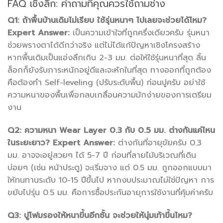
FAQ เชิงลึก: คำถามที่คุณควรใช้ถามช่าง
Q1: ถ้าพื้นบ้านเดิมไม่เรียบ ใช้รุ่นหนาๆ ไปเลยจะช่วยได้ไหม?
Expert Answer:
เป็นความเข้าใจที่ถูกครึ่งเดียวครับ รุ่นหนา
ช่วยพรางตาได้ดีกว่าจริง แต่ไม่ได้แก้ปัญหาเชิงโครงสร้าง
หากพื้นเดิมเป็นแอ่งลึกเกิน 2-3 มม. ต่อให้ใช้รุ่นหนาที่สุด ลิ้น
ล็อกก็ยังรับภาระหนักอยู่ดีและจะหักในที่สุด ทางออกที่ถูกต้อง
คือต้องทำ Self-leveling (ปรับระดับพื้น) ก่อนปูครับ อย่าใช้
ความหนาของพื้นเพื่อกลบเกลื่อนความมักง่ายของการเตรียม
งาน
Q2: ความหนา Wear Layer 0.3 กับ 0.5 มม. ต่างกันแค่ไหน
ในระยะยาว?
Expert Answer:
ต่างกันที่อายุขัยครับ 0.3
มม. อาจจะอยู่สวยๆ ได้ 5-7 ปี ก่อนที่ลายไม้บริเวณที่เดิน
บ่อยๆ (เช่น หน้าประตู) จะเริ่มจาง แต่ 0.5 มม. ถูกออกแบบมา
ให้ทนทานระดับ 10-15 ปีขึ้นไป หากงบประมาณไม่ใช่ปัญหา การ
ขยับไปรุ่น 0.5 มม. คือการซื้อประกันอายุการใช้งานที่คุ้มค่าครับ
Q3: ปูโฟมรองให้หนาขึ้นอีกชั้น จะช่วยให้นุ่มเท้าขึ้นไหม?