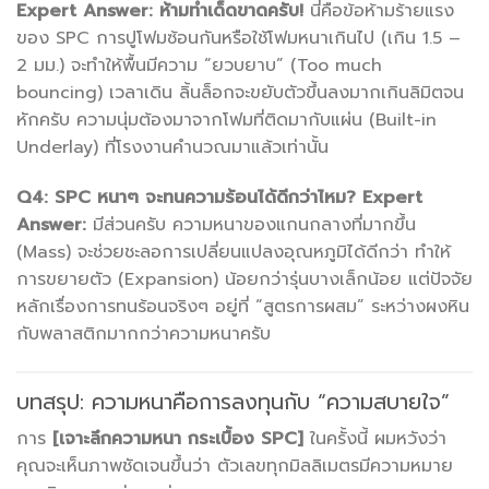
Expert Answer:
ห้ามทำเด็ดขาดครับ!
นี่คือข้อห้ามร้ายแรง
ของ SPC การปูโฟมซ้อนกันหรือใช้โฟมหนาเกินไป (เกิน 1.5 –
2 มม.) จะทำให้พื้นมีความ “ยวบยาบ” (Too much
bouncing) เวลาเดิน ลิ้นล็อกจะขยับตัวขึ้นลงมากเกินลิมิตจน
หักครับ ความนุ่มต้องมาจากโฟมที่ติดมากับแผ่น (Built-in
Underlay) ที่โรงงานคำนวณมาแล้วเท่านั้น
Q4: SPC หนาๆ จะทนความร้อนได้ดีกว่าไหม?
Expert
Answer:
มีส่วนครับ ความหนาของแกนกลางที่มากขึ้น
(Mass) จะช่วยชะลอการเปลี่ยนแปลงอุณหภูมิได้ดีกว่า ทำให้
การขยายตัว (Expansion) น้อยกว่ารุ่นบางเล็กน้อย แต่ปัจจัย
หลักเรื่องการทนร้อนจริงๆ อยู่ที่ “สูตรการผสม” ระหว่างผงหิน
กับพลาสติกมากกว่าความหนาครับ
บทสรุป: ความหนาคือการลงทุนกับ “ความสบายใจ”
การ
[เจาะลึกความหนา กระเบื้อง SPC]
ในครั้งนี้ ผมหวังว่า
คุณจะเห็นภาพชัดเจนขึ้นว่า ตัวเลขทุกมิลลิเมตรมีความหมาย