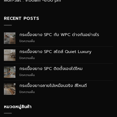
Mon-Sat : 9.00am -6.00 pm
RECENT POSTS
กระเบื้องยาง SPC กับ WPC ต่างกันอย่างไร
บน
ปิดความเห็น
กระเบื้อง
ยาง
กระเบื้องยาง SPC สไตล์ Quiet Luxury
SPC
บน
ปิดความเห็น
กับ
กระเบื้อง
WPC
ยาง
ต่าง
กระเบื้องยาง SPC ติดตั้งเองได้ไหม
SPC
กัน
บน
ปิดความเห็น
สไตล์
อย่างไร
กระเบื้อง
Quiet
ยาง
Luxury
กระเบื้องยางลายไม้เหมือนจริง สีไหนดี
SPC
บน
ปิดความเห็น
ติด
กระเบื้อง
ตั้ง
ยาง
เอง
ลายไม้
หมวดหมู่สินค้า
ได้
เหมือน
ไหม
จริง