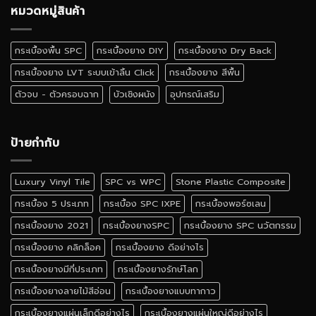
ลายไม้
หมวดหมู่สินค้า
ได้
เหมือน
ไหม
จริง
สี
กระเบื้องพื้น SPC
กระเบื้องยาง DIY
กระเบื้องยาง Dry Back
ไหน
ดี
กระเบื้องยาง LVT ระบบเข้าลิ้น Click
กระเบื้องยาง สีพื้น
ตัวจบ - ตัวครอบฉาก
บัวเชิงผนัง
อุปกรณ์เสริม
ป้ายกำกับ
Luxury Vinyl Tile
SPC vs WPC
Stone Plastic Composite
กระเบื้อง 5 ประเภท
กระเบื้อง SPC IXPE
กระเบื้องพอร์ซเลน
กระเบื้องยาง 2021
กระเบื้องยางSPC
กระเบื้องยาง SPC นวัตกรรม
กระเบื้องยาง คลิกล็อค
กระเบื้องยาง ดีอย่างไร
กระเบื้องยางมีกี่ประเภท
กระเบื้องยางรักษ์โลก
กระเบื้องยางลายไม้สีอ่อน
กระเบื้องยางแบบทากาว
กระเบื้องยางแผ่นเล็กดีอย่างไร
กระเบื้องยางแผ่นใหญ่ดีอย่างไร