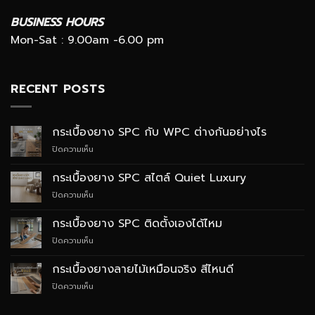
BUSINESS HOURS
Mon-Sat : 9.00am -6.00 pm
RECENT POSTS
กระเบื้องยาง SPC กับ WPC ต่างกันอย่างไร
บน
ปิดความเห็น
กระเบื้อง
ยาง
กระเบื้องยาง SPC สไตล์ Quiet Luxury
SPC
บน
ปิดความเห็น
กับ
กระเบื้อง
WPC
ยาง
ต่าง
กระเบื้องยาง SPC ติดตั้งเองได้ไหม
SPC
กัน
บน
ปิดความเห็น
สไตล์
อย่างไร
กระเบื้อง
Quiet
ยาง
Luxury
กระเบื้องยางลายไม้เหมือนจริง สีไหนดี
SPC
บน
ปิดความเห็น
ติด
กระเบื้อง
ตั้ง
ยาง
เอง