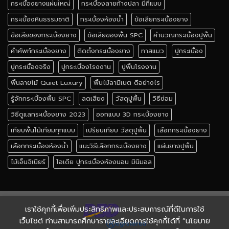
กระเบื้องยางแผ่นใหญ่
กระเบื้องลายก้างปลา มีกี่แบบ
กระเบื้องหินธรรมชาติ
กระเบื้องห้องน้ำ
ข้อเสียกระเบื้องยาง
ข้อเสียของกระเบื้องยาง
ข้อเสียของพื้น SPC
คำนวณกระเบื้องปูพื้น
คำศัพท์กระเบื้องยาง
ติดตั้งกระเบื้องยาง
ทาสแมว
ปูกระเบื้อง
ปูกระเบื้องจริง
ปูกระเบื้องโรงงาน
ปูพื้นโรงงาน
พื้นลายไม้ Quiet Luxury
พื้นไม้ลามิเนต ดีอย่างไร
รู้จักกระเบื้องพื้น SPC
ลดเสียง
วัสดุปูพื้น
วิธีซ่อม
วิธีดูแลกระเบื้องยาง 2023
ออกแบบ 3D กระเบื้องยาง
เทียบพื้นไม้เทียมทุกแบบ
เปรียบเทียบ วัสดุปูพื้น
เลือกกระเบื้องยาง
เลือกกระเบื้องห้องน้ำ
แนะวิธีเลือกกระเบื้องยาง
แผ่นยางปูพื้น
ไม้เอ็นจิเนียร์
ไอเดีย ปูกระเบื้องห้องนอน มินิมอล
เราใช้คุกกี้เพื่อเพิ่มประสิทธิภาพและประสบการณ์ที่ดีในการใช้
เว็บไซต์ ท่านสามารถศึกษารายละเอียดการใช้คุกกี้ได้ที่ “นโยบาย