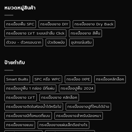
ยาง
เอง
ลายไม้
หมวดหมู่สินค้า
ได้
เหมือน
ไหม
จริง
สี
กระเบื้องพื้น SPC
กระเบื้องยาง DIY
กระเบื้องยาง Dry Back
ไหน
ดี
กระเบื้องยาง LVT ระบบเข้าลิ้น Click
กระเบื้องยาง สีพื้น
ตัวจบ - ตัวครอบฉาก
บัวเชิงผนัง
อุปกรณ์เสริม
ป้ายกำกับ
Smart Builts
SPC หรือ WPC
กระเบื้อง IXPE
กระเบื้องคลิกล็อค
กระเบื้องปูพื้น 1 กล่อง มีกี่แผ่น
กระเบื้องปูพื้น 2024
กระเบื้องยาง LVT
กระเบื้องยาง คลิกล็อค
กระเบื้องยางติดในห้องน้ำได้หรือไม่
กระเบื้องยางปูที่ไหนได้บ้าง
กระเบื้องยางมีทั้งหมดกี่แบบ
กระเบื้องยางสำหรับน้องหมา
กระเบื้องยางแบบ
กระเบื้องยางแผ่นเล็กดีอย่างไร