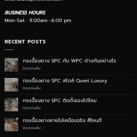
BUSINESS HOURS
Mon-Sat : 9.00am -6.00 pm
RECENT POSTS
กระเบื้องยาง SPC กับ WPC ต่างกันอย่างไร
บน
ปิดความเห็น
กระเบื้อง
ยาง
กระเบื้องยาง SPC สไตล์ Quiet Luxury
SPC
บน
ปิดความเห็น
กับ
กระเบื้อง
WPC
ยาง
ต่าง
กระเบื้องยาง SPC ติดตั้งเองได้ไหม
SPC
กัน
บน
ปิดความเห็น
สไตล์
อย่างไร
กระเบื้อง
Quiet
ยาง
Luxury
กระเบื้องยางลายไม้เหมือนจริง สีไหนดี
SPC
บน
ปิดความเห็น
ติด
กระเบื้อง
ตั้ง