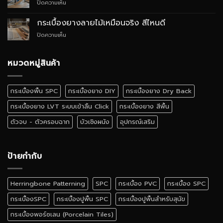
บน
ปิดความเห็น
สไตล์
อย่างไร
กระเบื้อง
Quiet
ยาง
Luxury
กระเบื้องยางลายไม้เหมือนจริง สีไหนดี
SPC
บน
ปิดความเห็น
ติด
กระเบื้อง
ตั้ง
ยาง
เอง
ลายไม้
หมวดหมู่สินค้า
ได้
เหมือน
ไหม
จริง
สี
กระเบื้องพื้น SPC
กระเบื้องยาง DIY
กระเบื้องยาง Dry Back
ไหน
ดี
กระเบื้องยาง LVT ระบบเข้าลิ้น Click
กระเบื้องยาง สีพื้น
ตัวจบ - ตัวครอบฉาก
บัวเชิงผนัง
อุปกรณ์เสริม
ป้ายกำกับ
Herringbone Patterning
SPC
กระเบื้อง PVC
กระเบื้อง SPC
กระเบื้องSPC
กระเบื้องปูพื้น SPC
กระเบื้องปูพื้นสำหรับสุนัข
กระเบื้องพอร์ซเลน (Porcelain Tiles)