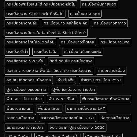
กระเบื้องพอร์ซเลน ใช่ กระเบื้องยางหรือไม่
กระเบื้องพื้นภายนอก
กระเบื้องยาง Click Lock ดีหรือไม่
กระเบื้องยาง spc
กระเบื้องยางกันลื่น
กระเบื้องยาง คลิ๊กล็อค คือ
กระเบื้องยางทากาว
กระเบื้องยางมีกาวในตัว (Peel & Stick) ดีไหม?
กระเบื้องยางรักษ์สิ่งแวดล้อม
กระเบื้องยางรีไซเคิล
กระเบื้องยางแพง
กระเบื้องสีดำ
กระเบื้องไวนิล
กระเบื้องไวนิลแบบแผ่น
กระเยื้องยาง SPC คือ
ข้อดี ข้อเสีย กระเบื้องยาง
ข้อแตกต่างระหว่าง พื้นไม้ลามิเนต กับ กระเบื้องยาง
คำนวณกระเบื้อง
คุณสมบัติของกระเบื้องยาง
ค่าปรับพื้น
ค่าแรง ปูกระเบื้อง 2567
ปูกระเบื้องยางแบบมีกาว
ปูพื้นกระเบื้องลายก้างปลา
พื้น SPC เป็นแบบไหน
พื้น WPC ดีไหม
พื้นกระเบื้องยาง ห้องฟิตเนส
พื้นยางลามิเนท
พื้นไม้ลามิเนต
ราคากระเบื้องยาง LVT
ลายกระเบื้องยาง
ลายกระเบื้องยางยอดนิยม 2021
วัสดุกระเบื้องยาง
สร้างลวดลายก้างปลา
อัปเดตราคาปูกระเบื้องยาง 2026
เปลี่ยนพื้นบ้าน
เลือกกระเบื้องปูพื้นห้องน้ำ
เลือกกระเบื้องอย่างไร