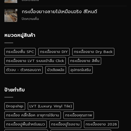
สไตล์
อย่างไร
กระเบื้อง
Quiet
ยาง
Luxury
กระเบื้องยางลายไม้เหมือนจริง สีไหนดี
SPC
บน
ปิดความเห็น
ติด
กระเบื้อง
ตั้ง
ยาง
เอง
ลายไม้
หมวดหมู่สินค้า
ได้
เหมือน
ไหม
จริง
สี
กระเบื้องพื้น SPC
กระเบื้องยาง DIY
กระเบื้องยาง Dry Back
ไหน
ดี
กระเบื้องยาง LVT ระบบเข้าลิ้น Click
กระเบื้องยาง สีพื้น
ตัวจบ - ตัวครอบฉาก
บัวเชิงผนัง
อุปกรณ์เสริม
ป้ายกำกับ
Dropship
LVT (Luxury Vinyl Tile)
กระเบื้อง คลิ๊กล็อค อายุการใช้งาน
กระเบื้องคุณภาพ
กระเบื้องปูพื้นสำหรับแมว
กระเบื้องปูโรงงาน
กระเบื้องยาง 2026