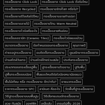
กระเบื้องยาง Click Lock
กระเบื้องยาง Click Lock ดีจริงไหม
กระเบื้องยาง Recycled
กระเบื้องยางรักษ์โลก หรือไม่?
กระเบื้องยางรีไซเคิลได้ไหม
กระเบื้องยางลายก้างปลา
กระเบื้องยางลายไม้
กระเบื้องยางโทน Warm Neutral
กระเบื้องยางไวนิลคืออะไร
กระเบื้องลายหินอ่อน
กระเบื้องเซรามิก (Ceramic Tiles)
กระเบื้องไวนิลแบบม้วน
ขนาดกระเบื้องยาง
ข้อกำหนดของกระเบื้องยาง
คุณภาพดี
ค่าแรงปูกระเบื้องยาง
งบติดตั้งกระเบื้องยาง
ดูแลรักษากระเบื้องยาง
บ้านสไตล์วินเทจ
บ้านสไตล์ไทยร่วมสมัย
ประกันกระเบื้องยาง
ประเภทของกระเบื้องปูพื้น
ปูกระเบื้องยางโรงงาน
ปูทับพื้น
ปูพื้นกระเบื้องงบน้อย
พื้นแบบไหนดีต่อใจน้องหมาน้องแมว
พื้นไม้เทียม หรือ กระเบื้องยาง ดีกว่ากัน?
ยาแนวกระเบื้อง
ราคากระเบื้องยาง SPC
ลามิเนต คืออะไร
วัดพื้นที่ปูกระเบื้องยาง
วิธีปูกระเบื้องยางบนพื้นปูน
วิธีเลือกแบรนด์กระเบื้องยาง
สวย ทันสมัย
ออฟฟิศ
เคล็ดลับ
เทรนด์ปูพื้น 2026