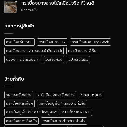
ยาง
Luxury
กระเบื้องยางลายไม้เหมือนจริง สีไหนดี
SPC
บน
ปิดความเห็น
ติด
กระเบื้อง
ตั้ง
ยาง
เอง
ลายไม้
หมวดหมู่สินค้า
ได้
เหมือน
ไหม
จริง
สี
กระเบื้องพื้น SPC
กระเบื้องยาง DIY
กระเบื้องยาง Dry Back
ไหน
ดี
กระเบื้องยาง LVT ระบบเข้าลิ้น Click
กระเบื้องยาง สีพื้น
ตัวจบ - ตัวครอบฉาก
บัวเชิงผนัง
อุปกรณ์เสริม
ป้ายกำกับ
3D กระเบื้องยาง
7 ข้อดีของกระเบื้องยาง
Smart Builts
กระเบื้องคลิกล็อค
กระเบื้องปูพื้น 1 กล่อง มีกี่แผ่น
กระเบื้องปูพื้น กับ กระเบื้องปูผนัง
กระเบื้องยาง LVT
กระเบื้องยางคืออะไร
กระเบื้องยางต่างกันอย่างไร