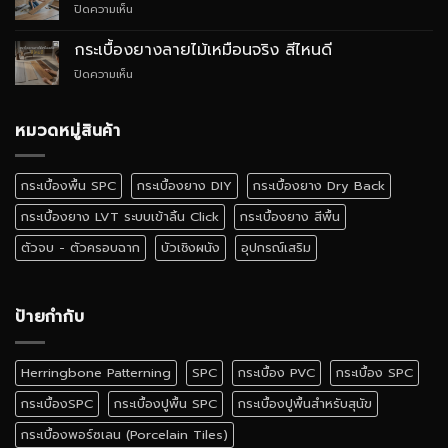
บน
ปิดความเห็น
สไตล์
อย่างไร
กระเบื้อง
Quiet
ยาง
Luxury
กระเบื้องยางลายไม้เหมือนจริง สีไหนดี
SPC
บน
ปิดความเห็น
ติด
กระเบื้อง
ตั้ง
ยาง
เอง
ลายไม้
หมวดหมู่สินค้า
ได้
เหมือน
ไหม
จริง
สี
กระเบื้องพื้น SPC
กระเบื้องยาง DIY
กระเบื้องยาง Dry Back
ไหน
ดี
กระเบื้องยาง LVT ระบบเข้าลิ้น Click
กระเบื้องยาง สีพื้น
ตัวจบ - ตัวครอบฉาก
บัวเชิงผนัง
อุปกรณ์เสริม
ป้ายกำกับ
Herringbone Patterning
SPC
กระเบื้อง PVC
กระเบื้อง SPC
กระเบื้องSPC
กระเบื้องปูพื้น SPC
กระเบื้องปูพื้นสำหรับสุนัข
กระเบื้องพอร์ซเลน (Porcelain Tiles)