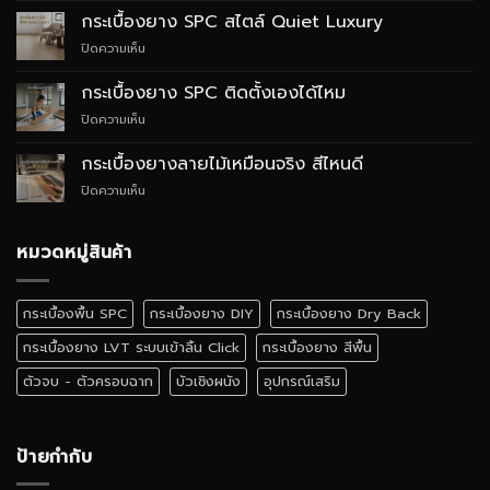
ยาง
กระเบื้องยาง SPC สไตล์ Quiet Luxury
SPC
บน
ปิดความเห็น
กับ
กระเบื้อง
WPC
ยาง
ต่าง
กระเบื้องยาง SPC ติดตั้งเองได้ไหม
SPC
กัน
บน
ปิดความเห็น
สไตล์
อย่างไร
กระเบื้อง
Quiet
ยาง
Luxury
กระเบื้องยางลายไม้เหมือนจริง สีไหนดี
SPC
บน
ปิดความเห็น
ติด
กระเบื้อง
ตั้ง
ยาง
เอง
ลายไม้
หมวดหมู่สินค้า
ได้
เหมือน
ไหม
จริง
สี
กระเบื้องพื้น SPC
กระเบื้องยาง DIY
กระเบื้องยาง Dry Back
ไหน
ดี
กระเบื้องยาง LVT ระบบเข้าลิ้น Click
กระเบื้องยาง สีพื้น
ตัวจบ - ตัวครอบฉาก
บัวเชิงผนัง
อุปกรณ์เสริม
ป้ายกำกับ