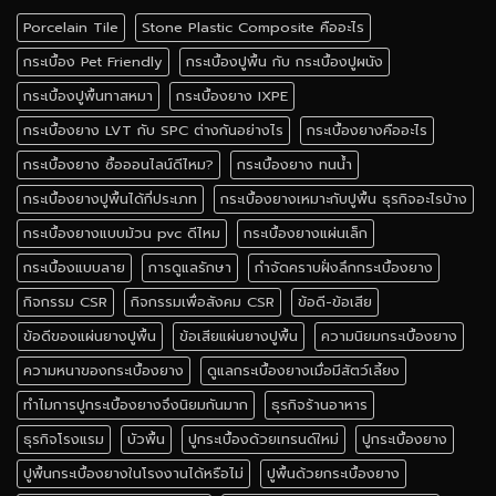
Porcelain Tile
Stone Plastic Composite คืออะไร
กระเบื้อง Pet Friendly
กระเบื้องปูพื้น กับ กระเบื้องปูผนัง
กระเบื้องปูพื้นทาสหมา
กระเบื้องยาง IXPE
กระเบื้องยาง LVT กับ SPC ต่างกันอย่างไร
กระเบื้องยางคืออะไร
กระเบื้องยาง ซื้อออนไลน์ดีไหม?
กระเบื้องยาง ทนน้ำ
กระเบื้องยางปูพื้นได้กี่ประเภท
กระเบื้องยางเหมาะกับปูพื้น ธุรกิจอะไรบ้าง
กระเบื้องยางแบบม้วน pvc ดีไหม
กระเบื้องยางแผ่นเล็ก
กระเบื้องแบบลาย
การดูแลรักษา
กำจัดคราบฝั่งลึกกระเบื้องยาง
กิจกรรม CSR
กิจกรรมเพื่อสังคม CSR
ข้อดี-ข้อเสีย
ข้อดีของแผ่นยางปูพื้น
ข้อเสียแผ่นยางปูพื้น
ความนิยมกระเบื้องยาง
ความหนาของกระเบื้องยาง
ดูแลกระเบื้องยางเมื่อมีสัตว์เลี้ยง
ทำไมการปูกระเบื้องยางจึงนิยมกันมาก
ธุรกิจร้านอาหาร
ธุรกิจโรงแรม
บัวพื้น
ปูกระเบื้องด้วยเทรนด์ใหม่
ปูกระเบื้องยาง
ปูพื้นกระเบื้องยางในโรงงานได้หรือไม่
ปูพื้นด้วยกระเบื้องยาง