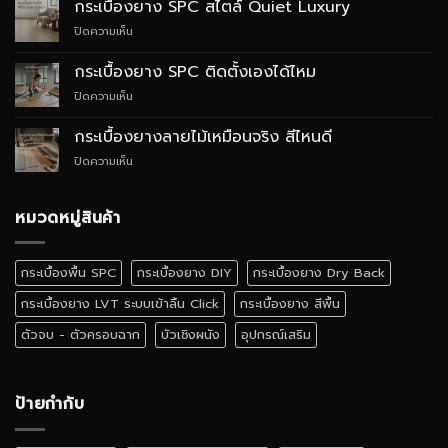
กระเบื้องยาง SPC สไตล์ Quiet Luxury
SPC
บน
ปิดความเห็น
กับ
กระเบื้อง
WPC
ยาง
ต่าง
กระเบื้องยาง SPC ติดตั้งเองได้ไหม
SPC
กัน
บน
ปิดความเห็น
สไตล์
อย่างไร
กระเบื้อง
Quiet
ยาง
Luxury
กระเบื้องยางลายไม้เหมือนจริง สีไหนดี
SPC
บน
ปิดความเห็น
ติด
กระเบื้อง
ตั้ง
ยาง
เอง
ลายไม้
หมวดหมู่สินค้า
ได้
เหมือน
ไหม
จริง
สี
กระเบื้องพื้น SPC
กระเบื้องยาง DIY
กระเบื้องยาง Dry Back
ไหน
ดี
กระเบื้องยาง LVT ระบบเข้าลิ้น Click
กระเบื้องยาง สีพื้น
ตัวจบ - ตัวครอบฉาก
บัวเชิงผนัง
อุปกรณ์เสริม
ป้ายกำกับ