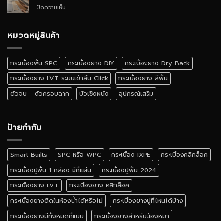
SPC
บน
ปิดความเห็น
ติด
กระเบื้อง
ตั้ง
ยาง
เอง
ลายไม้
หมวดหมู่สินค้า
ได้
เหมือน
ไหม
จริง
สี
กระเบื้องพื้น SPC
กระเบื้องยาง DIY
กระเบื้องยาง Dry Back
ไหน
ดี
กระเบื้องยาง LVT ระบบเข้าลิ้น Click
กระเบื้องยาง สีพื้น
ตัวจบ - ตัวครอบฉาก
บัวเชิงผนัง
อุปกรณ์เสริม
ป้ายกำกับ
Smart Builts
SPC หรือ WPC
กระเบื้อง IXPE
กระเบื้องคลิกล็อค
กระเบื้องปูพื้น 1 กล่อง มีกี่แผ่น
กระเบื้องปูพื้น 2024
กระเบื้องยาง LVT
กระเบื้องยาง คลิกล็อค
กระเบื้องยางติดในห้องน้ำได้หรือไม่
กระเบื้องยางปูที่ไหนได้บ้าง
กระเบื้องยางมีทั้งหมดกี่แบบ
กระเบื้องยางสำหรับน้องหมา