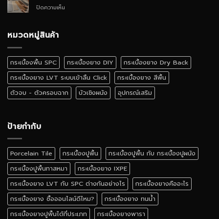
SPC
บน
ปิดความเห็น
ติด
กระเบื้อง
ตั้ง
ยาง
เอง
ลายไม้
หมวดหมู่สินค้า
ได้
เหมือน
ไหม
จริง
สี
กระเบื้องพื้น SPC
กระเบื้องยาง DIY
กระเบื้องยาง Dry Back
ไหน
ดี
กระเบื้องยาง LVT ระบบเข้าลิ้น Click
กระเบื้องยาง สีพื้น
ตัวจบ - ตัวครอบฉาก
บัวเชิงผนัง
อุปกรณ์เสริม
ป้ายกำกับ
Porcelain Tile
กระเบื้องปูพื้น
กระเบื้องปูพื้น กับ กระเบื้องปูผนัง
กระเบื้องปูพื้นทาสหมา
กระเบื้องยาง IXPE
กระเบื้องยาง LVT กับ SPC ต่างกันอย่างไร
กระเบื้องยางคืออะไร
กระเบื้องยาง ซื้อออนไลน์ดีไหม?
กระเบื้องยาง ทนน้ำ
กระเบื้องยางปูพื้นได้กี่ประเภท
กระเบื้องยางพารา