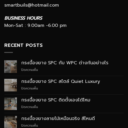
smartbuils@hotmail.com
BUSINESS HOURS
Mon-Sat : 9.00am -6.00 pm
RECENT POSTS
กระเบื้องยาง SPC กับ WPC ต่างกันอย่างไร
บน
ปิดความเห็น
กระเบื้อง
ยาง
กระเบื้องยาง SPC สไตล์ Quiet Luxury
SPC
บน
ปิดความเห็น
กับ
กระเบื้อง
WPC
ยาง
ต่าง
กระเบื้องยาง SPC ติดตั้งเองได้ไหม
SPC
กัน
บน
ปิดความเห็น
สไตล์
อย่างไร
กระเบื้อง
Quiet
ยาง
Luxury
กระเบื้องยางลายไม้เหมือนจริง สีไหนดี
SPC
บน
ปิดความเห็น
ติด