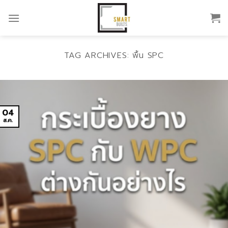
Skip
to
content
TAG ARCHIVES:
พื้น SPC
04
ส.ค.