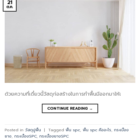
21
ต.ค.
ด้วยความที่เดี๋ยวนี้วัสดุก่อสร้างในการทำพื้นมีออกมาให้เ
CONTINUE READING
→
Posted in
วัสดุปูพื้น
|
Tagged
พื้น spc
,
พื้น spc คืออะไร
,
กระเบื้อง
ยาง
,
กระเบื้องSPC
,
กระเบื้องยางSPC