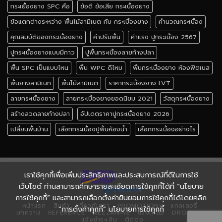
กระเยื้องยาง SPC คือ
ข้อดี ข้อเสีย กระเบื้องยาง
ข้อแตกต่างระหว่าง พื้นไม้ลามิเนต กับ กระเบื้องยาง
คำนวณกระเบื้อง
คุณสมบัติของกระเบื้องยาง
ค่าปรับพื้น
ค่าแรง ปูกระเบื้อง 2567
ปูกระเบื้องยางแบบมีกาว
ปูพื้นกระเบื้องลายก้างปลา
พื้น SPC เป็นแบบไหน
พื้น WPC ดีไหม
พื้นกระเบื้องยาง ห้องฟิตเนส
พื้นยางลามิเนท
พื้นไม้ลามิเนต
ราคากระเบื้องยาง LVT
ลายกระเบื้องยาง
ลายกระเบื้องยางยอดนิยม 2021
วัสดุกระเบื้องยาง
สร้างลวดลายก้างปลา
อัปเดตราคาปูกระเบื้องยาง 2026
เปลี่ยนพื้นบ้าน
เลือกกระเบื้องปูพื้นห้องน้ำ
เลือกกระเบื้องอย่างไร
เราใช้คุกกี้เพื่อเพิ่มประสิทธิภาพและประสบการณ์ที่ดีในการใช้
เว็บไซต์ ท่านสามารถศึกษารายละเอียดการใช้คุกกี้ได้ที่ “นโยบาย
การใช้คุกกี้” และสามารถเลือกตั้งค่ายินยอมการใช้คุกกี้ได้โดยคลิก
หน้าแรก
สินค้า
เกี่ยวกับเรา
PROMOTIONS
แกลเลอรี่
“การตั้งค่าคุกกี้” นโยบายการใช้คุกกี้
บทความ
REFERENCE
MEZZANINE
ช่วยเหลือ
DROPSHIP
แจ้งชำระเงิน
ติดต่อ