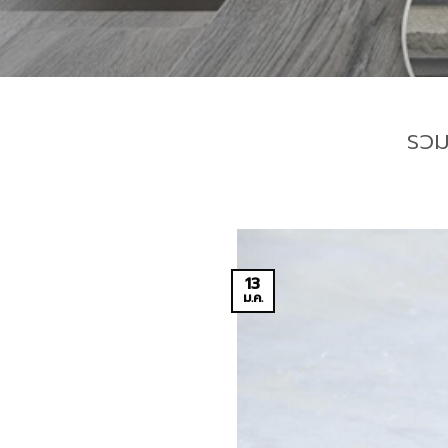
รวม
13
ม.ค.