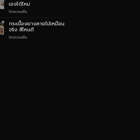
SPC
อย่างไร
เองได้ไหม
สไตล์
บน
ปิดความเห็น
Quiet
กระเบื้อง
Luxury
ยาง
กระเบื้องยางลายไม้เหมือน
SPC
จริง สีไหนดี
ติด
บน
ปิดความเห็น
ตั้ง
กระเบื้อง
เอง
ยาง
ได้
ลายไม้
ไหม
เหมือน
จริง
สี
ไหน
ดี