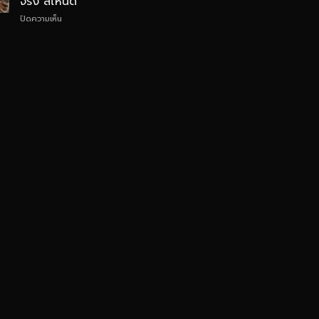
จริง สีไหนดี
ติด
บน
ปิดความเห็น
ตั้ง
กระเบื้อง
เอง
ยาง
ได้
ลายไม้
ไหม
เหมือน
จริง
สี
ไหน
ดี