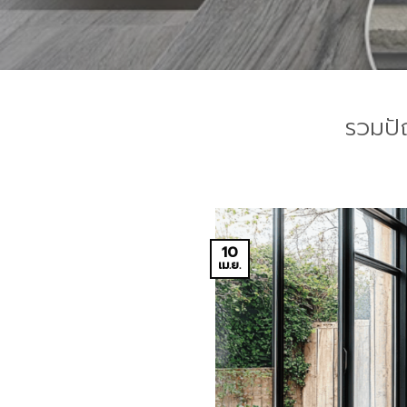
รวมปั
10
เม.ย.