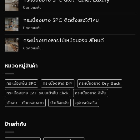
กระเบื้องยาง SPC สไตล์ Quiet Luxury
SPC
บน
ปิดความเห็น
กับ
กระเบื้อง
WPC
ยาง
ต่าง
กระเบื้องยาง SPC ติดตั้งเองได้ไหม
SPC
กัน
บน
ปิดความเห็น
สไตล์
อย่างไร
กระเบื้อง
Quiet
ยาง
Luxury
กระเบื้องยางลายไม้เหมือนจริง สีไหนดี
SPC
บน
ปิดความเห็น
ติด
กระเบื้อง
ตั้ง
ยาง
เอง
ลายไม้
หมวดหมู่สินค้า
ได้
เหมือน
ไหม
จริง
สี
กระเบื้องพื้น SPC
กระเบื้องยาง DIY
กระเบื้องยาง Dry Back
ไหน
ดี
กระเบื้องยาง LVT ระบบเข้าลิ้น Click
กระเบื้องยาง สีพื้น
ตัวจบ - ตัวครอบฉาก
บัวเชิงผนัง
อุปกรณ์เสริม
ป้ายกำกับ