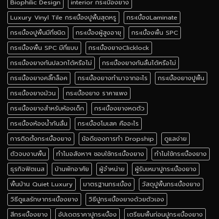
Biophilic Design
interior กระเบื้องยาง
Luxury Vinyl Tile กระเบื้องปูพื้นสุดหรู
กระเบื้องLaminate
กระเบื้องปูพื้นมีกี่ชนิด
กระเบื้องผู้สูงอายุ
กระเบื้องพื้น SPC
กระเบื้องพื้น SPC มีกี่แบบ
กระเบื้องยางClicklock
กระเบื้องยางกันปลวกได้หรือไม่
กระเบื้องยางกันลื่นได้หรือไม่
กระเบื้องยางคลิ๊กล็อค
กระเบื้องยางทำมาจากอะไร
กระเบื้องยางปูพื้น
กระเบื้องยางม้วน
กระเบื้องยาง ราคาแพง
กระเบื้องยางสําหรับห้องเด็ก
กระเบื้องยางหดตัว
กระเบื้องห้องน้ำกันลื่น
กระเบื้องโมเสค คืออะไร
การติดตั้งกระเบื้องยาง
ข้อดีของการทำ Dropship
ดูแลง่าย
ตัวจบงานพื้น
ทำไมอสังหาฯ ชอบใช้กระเบื้องยาง
ทำไมใช้กระเบื้องยาง
ธุรกิจฟิตเนส
บ้านพักอาศัย
ผู้จำหน่าย
ผู้รับเหมาปูกระเบื้องยาง
พื้นบ้าน Quiet Luxury
มาตรฐานกระเบื้อง
วัสดุปูพื้นกระเบื้องยาง
วิธีดูแลรักษากระเบื้องยาง
วิธีปูกระเบื้องยางด้วยตัวเอง
สีกระเบื้องยาง
อัปเดตราคาปูกระเบื้อง
เตรียมพื้นก่อนปูกระเบื้องยาง