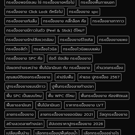
กระเบื้องพอร์ซเลน ใช่ กระเบื้องยางหรือไม่
กระเบื้องพื้นภายนอก
กระเบื้องยาง Click Lock ดีหรือไม่
กระเบื้องยาง spc
กระเบื้องยางกันลื่น
กระเบื้องยาง คลิ๊กล็อค คือ
กระเบื้องยางทากาว
กระเบื้องยางมีกาวในตัว (Peel & Stick) ดีไหม?
กระเบื้องยางรักษ์สิ่งแวดล้อม
กระเบื้องยางรีไซเคิล
กระเบื้องยางแพง
กระเบื้องสีดำ
กระเบื้องไวนิล
กระเบื้องไวนิลแบบแผ่น
กระเยื้องยาง SPC คือ
ข้อดี ข้อเสีย กระเบื้องยาง
ข้อแตกต่างระหว่าง พื้นไม้ลามิเนต กับ กระเบื้องยาง
คำนวณกระเบื้อง
คุณสมบัติของกระเบื้องยาง
ค่าปรับพื้น
ค่าแรง ปูกระเบื้อง 2567
ปูกระเบื้องยางแบบมีกาว
ปูพื้นกระเบื้องลายก้างปลา
พื้น SPC เป็นแบบไหน
พื้น WPC ดีไหม
พื้นกระเบื้องยาง ห้องฟิตเนส
พื้นยางลามิเนท
พื้นไม้ลามิเนต
ราคากระเบื้องยาง LVT
ลายกระเบื้องยาง
ลายกระเบื้องยางยอดนิยม 2021
วัสดุกระเบื้องยาง
สร้างลวดลายก้างปลา
อัปเดตราคาปูกระเบื้องยาง 2026
เปลี่ยนพื้นบ้าน
เลือกกระเบื้องปูพื้นห้องน้ำ
เลือกกระเบื้องอย่างไร