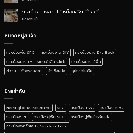
สไตล์
อย่างไร
กระเบื้อง
Quiet
ยาง
Luxury
กระเบื้องยางลายไม้เหมือนจริง สีไหนดี
SPC
บน
ปิดความเห็น
ติด
กระเบื้อง
ตั้ง
ยาง
เอง
ลายไม้
หมวดหมู่สินค้า
ได้
เหมือน
ไหม
จริง
สี
กระเบื้องพื้น SPC
กระเบื้องยาง DIY
กระเบื้องยาง Dry Back
ไหน
ดี
กระเบื้องยาง LVT ระบบเข้าลิ้น Click
กระเบื้องยาง สีพื้น
ตัวจบ - ตัวครอบฉาก
บัวเชิงผนัง
อุปกรณ์เสริม
ป้ายกำกับ
Herringbone Patterning
SPC
กระเบื้อง PVC
กระเบื้อง SPC
กระเบื้องSPC
กระเบื้องปูพื้น SPC
กระเบื้องปูพื้นสำหรับสุนัข
กระเบื้องพอร์ซเลน (Porcelain Tiles)