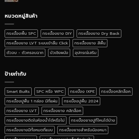
กระเบื้อง
ตั้ง
ยาง
เอง
ลายไม้
หมวดหมู่สินค้า
ได้
เหมือน
ไหม
จริง
สี
กระเบื้องพื้น SPC
กระเบื้องยาง DIY
กระเบื้องยาง Dry Back
ไหน
ดี
กระเบื้องยาง LVT ระบบเข้าลิ้น Click
กระเบื้องยาง สีพื้น
ตัวจบ - ตัวครอบฉาก
บัวเชิงผนัง
อุปกรณ์เสริม
ป้ายกำกับ
Smart Builts
SPC หรือ WPC
กระเบื้อง IXPE
กระเบื้องคลิกล็อค
กระเบื้องปูพื้น 1 กล่อง มีกี่แผ่น
กระเบื้องปูพื้น 2024
กระเบื้องยาง LVT
กระเบื้องยาง คลิกล็อค
กระเบื้องยางติดในห้องน้ำได้หรือไม่
กระเบื้องยางปูที่ไหนได้บ้าง
กระเบื้องยางมีทั้งหมดกี่แบบ
กระเบื้องยางสำหรับน้องหมา