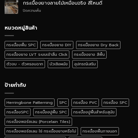
ยาง
Luxury
กระเบื้องยางลายไม้เหมือนจริง สีไหนดี
SPC
บน
ปิดความเห็น
ติด
กระเบื้อง
ตั้ง
ยาง
เอง
ลายไม้
หมวดหมู่สินค้า
ได้
เหมือน
ไหม
จริง
สี
กระเบื้องพื้น SPC
กระเบื้องยาง DIY
กระเบื้องยาง Dry Back
ไหน
ดี
กระเบื้องยาง LVT ระบบเข้าลิ้น Click
กระเบื้องยาง สีพื้น
ตัวจบ - ตัวครอบฉาก
บัวเชิงผนัง
อุปกรณ์เสริม
ป้ายกำกับ
Herringbone Patterning
SPC
กระเบื้อง PVC
กระเบื้อง SPC
กระเบื้องSPC
กระเบื้องปูพื้น SPC
กระเบื้องปูพื้นสำหรับสุนัข
กระเบื้องพอร์ซเลน (Porcelain Tiles)
กระเบื้องพอร์ซเลน ใช่ กระเบื้องยางหรือไม่
กระเบื้องพื้นภายนอก