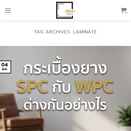
Skip
to
content
TAG ARCHIVES:
LAMINATE
04
ส.ค.