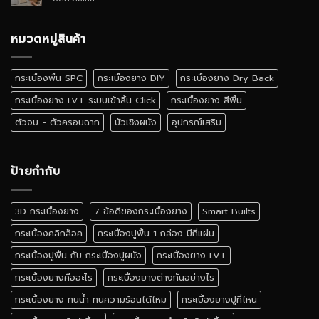
ติด
กระเบื้อง
ตั้ง
ยาง
เอง
ลายไม้
หมวดหมู่สินค้า
ได้
เหมือน
ไหม
จริง
สี
กระเบื้องพื้น SPC
กระเบื้องยาง DIY
กระเบื้องยาง Dry Back
ไหน
ดี
กระเบื้องยาง LVT ระบบเข้าลิ้น Click
กระเบื้องยาง สีพื้น
ตัวจบ - ตัวครอบฉาก
บัวเชิงผนัง
อุปกรณ์เสริม
ป้ายกำกับ
3D กระเบื้องยาง
7 ข้อดีของกระเบื้องยาง
Smart Builts
กระเบื้องคลิกล็อค
กระเบื้องปูพื้น 1 กล่อง มีกี่แผ่น
กระเบื้องปูพื้น กับ กระเบื้องปูผนัง
กระเบื้องยาง LVT
กระเบื้องยางคืออะไร
กระเบื้องยางต่างกันอย่างไร
กระเบื้องยาง ทนน้ำ ทนความร้อนได้ไหม
กระเบื้องยางปูที่ไหน